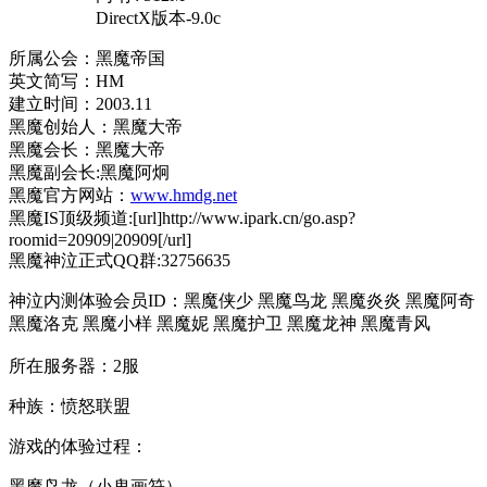
DirectX版本-9.0c
所属公会：黑魔帝国
英文简写：HM
建立时间：2003.11
黑魔创始人：黑魔大帝
黑魔会长：黑魔大帝
黑魔副会长:黑魔阿炯
黑魔官方网站：
www.hmdg.net
黑魔IS顶级频道:[url]http://www.ipark.cn/go.asp?
roomid=20909|20909[/url]
黑魔神泣正式QQ群:32756635
神泣内测体验会员ID：黑魔侠少 黑魔鸟龙 黑魔炎炎 黑魔阿奇
黑魔洛克 黑魔小样 黑魔妮 黑魔护卫 黑魔龙神 黑魔青风
所在服务器：2服
种族：愤怒联盟
游戏的体验过程：
黑魔鸟龙（小鬼画符）