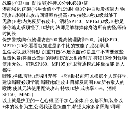
战略(护卫+血+防技能)维持10分钟,必须+满
潜能强化 闪避(当生命值小于15%时 每3分钟自动发挥潜力 物
理攻击和射击攻击回避率各提高70% 持续30秒)2级就够了
无敌(10秒内免疫所有攻击。消耗SP140、MP163 )2级,10秒足
够你逃走或顶怪了,10秒内,法师足够群掉你身边所有的怪,等待
时间长
保护警戒(降低物理攻击500 提高物理防御500。消耗SP70、
MP110 )20秒,看看就知道是多牛比的技能了,必须学满
生命吸取,残忍静默 沉重打击(不建议血)你是血牛不需要这些
反击风暴(将自己受到的物理伤害反射给对方 持续10秒 对怪物
使用无效。消耗SP160、MP195 )护卫普通模式终极技能,是人
都学
嘶哑,拦截,震地,虚弱诅咒等一些辅助技能可以根据个人喜好学,
建议嘶哑必须学满,嘶哑(物理攻击目标及周围10m所有敌人的
喉咙 使其无法使用魔法攻击 持续10秒 成功率75%。消耗
SP150、MP45 )
以上就是护卫的一点心得,至于加点,全体,什么都不加,装备以
+体的装备为主,公测我还是练血牛,希望大家多多照顾!呵呵!