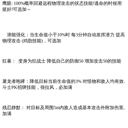
鹰眼: 100%概率回避远程物理攻击的状态技能!逃命的时候用
挺好!可选加～
潜能强化：当生命值小于10%时 每3分钟自动发挥潜力 提高
物理攻击 (鸡肋技能)，可选加
狂暴： 变身为狂战士 降低自己的防御50 增加攻击50的技能
屠龙者咆哮：降低目标当前生命值的3% 对怪物和敌人均有效.
斗士PK招牌技能，很拉风，必加满
残忍静默： 对目标及周围5m内敌人造成基本攻击外附加伤害,
加满