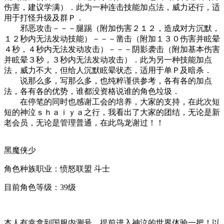
伤害，建议学满）．此为一种连击技能加点法，威力还行，适
用于打怪升级及群Ｐ．
邪恶攻击－－－腿踢（附加伤害２１２，造成对方沉默，
１２秒内无法发动技能）－－－凿击（附加１３０伤害并眩晕
４秒，４秒内无法发动攻击）－－－阴影袭击（附加基本伤害
并眩晕３秒，３秒内无法发动攻击）．此为另一种技能加点
法，威力不大，但给人沉默眩晕状态，适用于单Ｐ及暗杀．
说那么多，写那么多，也纯粹谨供参考，各有各的加点
法，各有各的优势，谁都没资格说谁的角色垃圾．
在停笔的同时也感谢工会的培养，大家的支持，在此次短
短的神泣ｓｈａｉｙａ之行，我看出了大家的团结，无论是新
老会员，无论是管理普通，在此鸟龙谢过！！
黑魔侠少
角色种族职业：愤怒联盟 斗士
目前角色等级：39级
本人有幸拿到国服内测号，提前进入神泣的世界体验一把！以