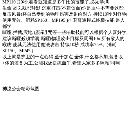
MP110 )20秒,看看就知道是多牛比的技能了,必须学满
生命吸取,残忍静默 沉重打击(不建议血)你是血牛不需要这些
反击风暴(将自己受到的物理伤害反射给对方 持续10秒 对怪物
使用无效。消耗SP160、MP195 )护卫普通模式终极技能,是人
都学
嘶哑,拦截,震地,虚弱诅咒等一些辅助技能可以根据个人喜好学,
建议嘶哑必须学满,嘶哑(物理攻击目标及周围10m所有敌人的
喉咙 使其无法使用魔法攻击 持续10秒 成功率75%。消耗
SP150、MP45 )
以上就是护卫的一点心得,至于加点,全体,什么都不加,装备以
+体的装备为主,公测我还是练血牛,希望大家多多照顾!呵呵!
神泣公会精彩截图: