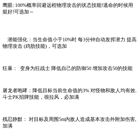
鹰眼: 100%概率回避远程物理攻击的状态技能!逃命的时候用
挺好!可选加～
潜能强化：当生命值小于10%时 每3分钟自动发挥潜力 提高
物理攻击 (鸡肋技能)，可选加
狂暴： 变身为狂战士 降低自己的防御50 增加攻击50的技能
屠龙者咆哮：降低目标当前生命值的3% 对怪物和敌人均有效.
斗士PK招牌技能，很拉风，必加满
残忍静默： 对目标及周围5m内敌人造成基本攻击外附加伤害,
加满