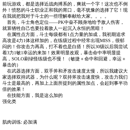
前玩游戏，都是选择近战肉搏系的，爽就一个字！这次也不例
外！愤怒的斗士职业正和我的胃口，毫不犹豫的选择了它！现
在我就把我对于斗士的一些理解奉献给大家。。。。
首先，斗士角色定位――PK中奋不顾身地给予敌人伤害，
就算牺牲自己也要拉着敌人一起沉入永恒的黑暗！
在属性点方面，斗士每级都有1点力量的加成，我初期追求
高攻是4力1体这样加的，在练级过程中经常出现MISS，很郁
闷的！你攻击力再高，打不着也是白搭！所以30级以后我尝试
着3力1敏1幸运的来加！效果明显改观，暴击命中率明显提
高，SOLO刷绿怪练级也不慢！（敏捷＋命中和回避，幸运＋
暴击的）
在武器选择方面，双手斧和矛攻击速度太慢，所以我建议大
家选择双持武器，为什么呢？双持斧攻击速度快，攻击力我们
斗士是最高的，再加上上面所提到的属性加点，会起到事半功
倍的效果！
在技能方面，我是这么加的
强化类
肌肉训练: 必加满