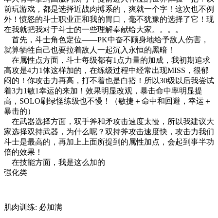
前玩游戏，都是选择近战肉搏系的，爽就一个字！这次也不例
外！愤怒的斗士职业正和我的胃口，毫不犹豫的选择了它！现
在我就把我对于斗士的一些理解奉献给大家。。。。
首先，斗士角色定位――PK中奋不顾身地给予敌人伤害，
就算牺牲自己也要拉着敌人一起沉入永恒的黑暗！
在属性点方面，斗士每级都有1点力量的加成，我初期追求
高攻是4力1体这样加的，在练级过程中经常出现MISS，很郁
闷的！你攻击力再高，打不着也是白搭！所以30级以后我尝试
着3力1敏1幸运的来加！效果明显改观，暴击命中率明显提
高，SOLO刷绿怪练级也不慢！（敏捷＋命中和回避，幸运＋
暴击的）
在武器选择方面，双手斧和矛攻击速度太慢，所以我建议大
家选择双持武器，为什么呢？双持斧攻击速度快，攻击力我们
斗士是最高的，再加上上面所提到的属性加点，会起到事半功
倍的效果！
在技能方面，我是这么加的
强化类
肌肉训练: 必加满