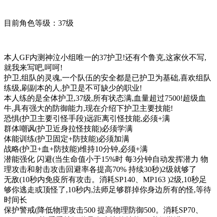
目前角色等级：37级
本人GF内测神泣小组唯一的37护卫!还有个鲁克,这家伙不写,
就我来写吧,呵呵!
护卫,组队的灵魂,一个队伍的安全都是已护卫为基础,喜欢组队
练级,刷副本的人,护卫是不可缺少的职业!
本人练的是全体护卫,37级,所有状态满,血量超过7500!超级血
牛,具有强大的防御能力,现在介绍下护卫主要技能!
恐惧(护卫主要引怪手段)远距离引怪技能,必须+满
群体嘲讽(护卫近身拉怪技能)必须学满
体能训练(护卫固定+防技能)必须加满
战略(护卫+血+防技能)维持10分钟,必须+满
潜能强化 闪避(当生命值小于15%时 每3分钟自动发挥潜力 物
理攻击和射击攻击回避率各提高70% 持续30秒)2级就够了
无敌(10秒内免疫所有攻击。消耗SP140、MP163 )2级,10秒足
够你逃走或顶怪了,10秒内,法师足够群掉你身边所有的怪,等待
时间长
保护警戒(降低物理攻击500 提高物理防御500。消耗SP70、