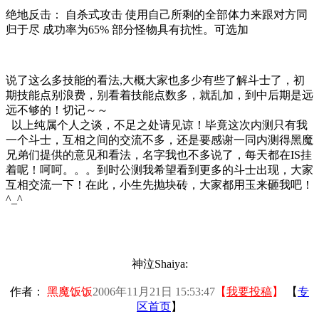
绝地反击： 自杀式攻击 使用自己所剩的全部体力来跟对方同
归于尽 成功率为65% 部分怪物具有抗性。可选加
说了这么多技能的看法,大概大家也多少有些了解斗士了，初
期技能点别浪费，别看着技能点数多，就乱加，到中后期是远
远不够的！切记～～
以上纯属个人之谈，不足之处请见谅！毕竟这次内测只有我
一个斗士，互相之间的交流不多，还是要感谢一同内测得黑魔
兄弟们提供的意见和看法，名字我也不多说了，每天都在IS挂
着呢！呵呵。。。到时公测我希望看到更多的斗士出现，大家
互相交流一下！在此，小生先抛块砖，大家都用玉来砸我吧！
^_^
神泣Shaiya:
作者：
黑魔饭饭
2006年11月21日 15:53:47
【
我要投稿
】
【
专
区首页
】