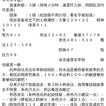
８可学４级）
急速奔跑：３级（持续２分钟，速度吓人的，同组队员均
可受用）
隐身 ：１级（此技能不用介绍，看名字就知道）
现在装备状态下的人物属性：力量２２０＋３２ 精神
１０＋１２ 体质９＋１
智力９＋４ 幸运１２＋９２ 敏捷５７＋７８
攻击４８１－５１０ 魔
法１２７－１５６
防御６７ 抵
抗力５９
攻击速度非常快 移
动速度一般
此种加法无论在单刷或组队，你永远是最快最有效率的主
力．都说后期讲究暴击，１００＋幸运和１００＋的敏捷够你
暴够你闪避吧！
在来介绍下技能连击，有３到４种加法，因用毒技能效果
太不明显，杀伤力太小，所以毒连击略过．
邪恶攻击（各种连击的起始技能，杀伤力小建议一点）－
－－痉挛（降低别人防御９，杀伤力小，建议１点）－－－切
割（附加伤害２１４，建议学满）－－－连击（两次造成对方