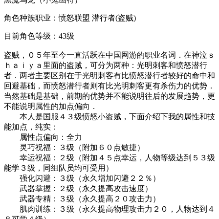
角色种族职业：愤怒联盟 潜行者(盗贼)
目前角色等级：43级
盗贼，０５年至今一直活跃在中国网游的职业名词．在神泣ｓ
ｈａｉｙａ里面的盗贼，可分为两种：光明刺客和愤怒潜行
者．两者主要区别在于光明刺客有比愤怒潜行者较好的命中和
回避基础，而愤怒潜行者则有比光明刺客更有杀伤力的优势．
当然基础是基础，前期的优势并不能说明往后的发展趋势，更
不能说明属性的加点偏向．
本人是国服４３级愤怒小盗贼，下面介绍下我的属性和技
能加点，纯实：
属性点偏向：全力
灵巧祝福：３级（附加６０点敏捷）
幸运祝福：２级（附加４５点幸运，人物等级达到５３级
能学３级，同组队员均可受用）
强化闪避：３级（永久增加闪避２２％）
武器掌握：２级（永久提高攻击速度）
武器专精：３级（永久提高２０攻击力）
肌肉训练：３级（永久提高物理攻击力２０，人物达到４