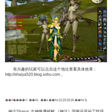
有兴趣的玩家可以点击这个地址查看具体效果：
http://shaiya520.blog.sohu.com
。
��
4
����¼ ��4ҳ
��ҳ
��һҳ
[1]
[2]
[3]
[4]
��һҳ
ĩҳ
神泣Shaiya: 女神惨遭破解 《神泣》国服还原补丁惊现