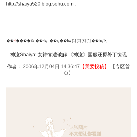
http://shaiya520.blog.sohu.com
。
��
4
����¼ ��4ҳ
��ҳ
��һҳ
[1]
[2]
[3]
[4]
��һҳ
ĩҳ
神泣Shaiya: 女神惨遭破解 《神泣》国服还原补丁惊现
作者：
2006年12月04日 14:36:47
【
我要投稿
】
【
专区首
页
】