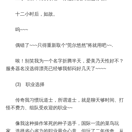
十二小时后，如故。
呜~~~
偶错了~~~只得重新取个“莞尔悠然”将就用吧~~.
唉！别笑我为一个名字折腾半天，爱美乃天性好不？
服务器名没选得漂亮已经够我郁闷好几天了~~~~
(3) 职业选择
传奇我习惯玩道士，所谓道士，就是聊天够时间、打
怪不费力、组队受欢迎的职业~~
像我这种操作笨死的种子选手，国际一流的菜鸟玩
家，选择省心省力的职业最合心意，但玩了二年传奇，从