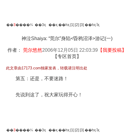
��
3
����¼ ��3ҳ
��ҳ
��һҳ
[1]
[2]
[3]
��һҳ
ĩҳ
神泣Shaiya: “莞尔”身陷<昏鸦沼泽>游记(一)
作者：
莞尔悠然
2006年12月05日 22:03:39
【
我要投稿
】
【
专区首页
】
此文章由17173.com独家发表，转载请注明出处
第五：还是，不要迷路！
先说到这了，祝大家玩得开心！
��
3
����¼ ��3ҳ
��ҳ
��һҳ
[1]
[2]
[3]
��һҳ
ĩҳ