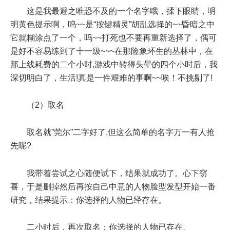
这是我最避之唯恐不及的一个名字哦，揉下眼睛，明
明黄色提示啊，呜~~是“按键精灵”胡乱选择的~~昏暗之中
它就糊涂点了一个，呜~~打死也不要再重新选择了，偶可
是好不容易练到了十一级~~~在那险象环生的丛林中，在
那上线耗费的二个小时,游戏中转得头晕的四个小时后，我
深切明白了，生活!真是一件艰难的事啊~~唉！不挑剔了!
（2）取名
取名就”莞尔”二字好了,但这么简单的名字万一有人抢
先呢?
我带着尝试之心随便试下，结果就成功了。心下窃
喜，于是删掉然后再按自己中意的人物脸型发型开始一番
研究，结果提示：你选择的人物已经存在。
二小时后，再次取名：你选择的人物已存在。