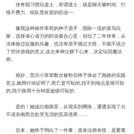
传奇我习惯玩道士，所谓道士，就是聊天够时间、打
怪不费力、组队受欢迎的职业~~
像我这种操作笨死的种子选手，国际一流的菜鸟玩
家，选择省心省力的职业最合心意，但玩了二年传奇，从
没体验过征服的乐趣，也没有亲手挑过大怪，不能不说少
了些许游戏的意义.这次来神泣横下心来，决定玩回魔法
师。
很好，莞尔小笨笨数次被秒后终于体会了跑路的实践
意义,她用行动证明了,死亡是可耻的,找不到地点是很可耻
的,找个路用十分钟是超级可耻的.
是的！她这白痴路盲，从现实到网络，通通实现了分
不清东南西北欲哭无泪的至高境界……
后来，她终于明白了一件事：原来法师杀怪，是要离