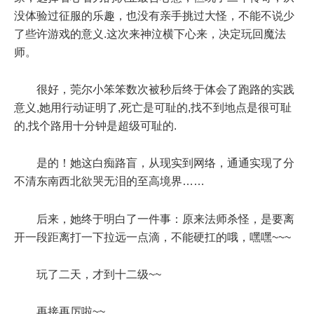
没体验过征服的乐趣，也没有亲手挑过大怪，不能不说少
了些许游戏的意义.这次来神泣横下心来，决定玩回魔法
师。
很好，莞尔小笨笨数次被秒后终于体会了跑路的实践
意义,她用行动证明了,死亡是可耻的,找不到地点是很可耻
的,找个路用十分钟是超级可耻的.
是的！她这白痴路盲，从现实到网络，通通实现了分
不清东南西北欲哭无泪的至高境界……
后来，她终于明白了一件事：原来法师杀怪，是要离
开一段距离打一下拉远一点滴，不能硬扛的哦，嘿嘿~~~
玩了二天，才到十二级~~
再接再厉啦~~