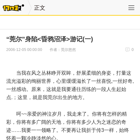
正文
“莞尔”身陷<昏鸦沼泽>游记(一)
作者：莞尔悠然
2006-12-05 00:00:00
0
当我在风之丛林睁开双眸，舒展柔细的身姿，打量这
流光溢彩的绚丽世界，心里缓缓滋长了一丝喜悦,一丝好奇,
一丝感动。原来，这就是我要通往历练的一段人生起始
点.；这里，就是我莞尔出生的地方。
呵~~亲爱的神泣岁月，我走来了。你将有怎样的精
彩，你将有多广阔的天地，你将有多少人为之迷恋的奇
迹……我要一一领略了。不要再让我折于传3一样，始终
怀着一颗冷静淡然的心。