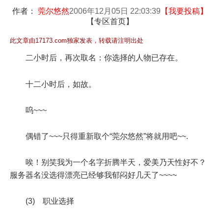
作者：
莞尔悠然
2006年12月05日 22:03:39
【
我要投稿
】
【
专区首页
】
此文章由17173.com独家发表，转载请注明出处
二小时后，再次取名：你选择的人物已存在。
十二小时后，如故。
呜~~~
偶错了~~~只得重新取个“莞尔悠然”将就用吧~~.
唉！别笑我为一个名字折腾半天，爱美乃天性好不？
服务器名没选得漂亮已经够我郁闷好几天了~~~~
(3) 职业选择