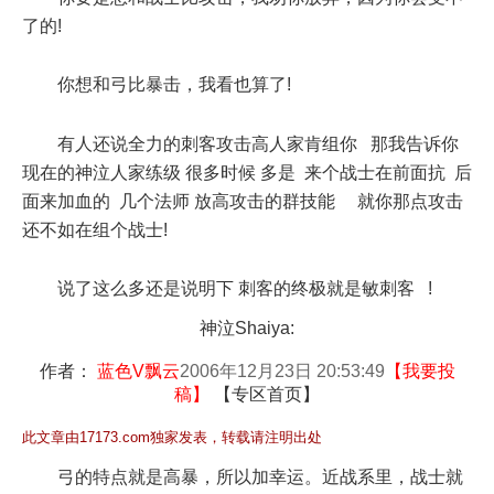
了的!
你想和弓比暴击，我看也算了!
有人还说全力的刺客攻击高人家肯组你 那我告诉你
现在的神泣人家练级 很多时候 多是 来个战士在前面抗 后
面来加血的 几个法师 放高攻击的群技能 就你那点攻击
还不如在组个战士!
说了这么多还是说明下 刺客的终极就是敏刺客 !
神泣Shaiya:
作者：
蓝色V飘云
2006年12月23日 20:53:49
【
我要投
稿
】
【
专区首页
】
此文章由17173.com独家发表，转载请注明出处
弓的特点就是高暴，所以加幸运。近战系里，战士就