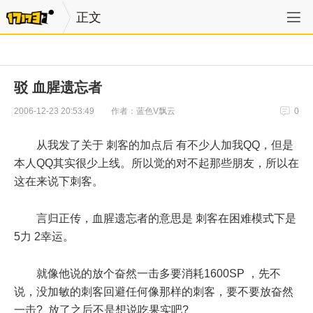
正文
驳 血腥遗忘者
作者：蓝色V飘云
2006-12-23 20:53:49
0
从我发了关于 刺客的加点后 有不少人加我QQ，但是
本人QQ其实很少上线。所以觉的对不起那些朋友，所以在
这在来说下刺客。
言归正传，血腥遗忘者的意思是 刺客在困难模式下是
5力 2幸运。
就像他说的放个奋然一击多要消耗1600SP ，先不
说，没加敏的刺客回避任何像那样的刺客，要不要放奋然
一击? 放了之后不是想说吃果实吧?