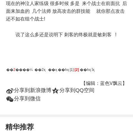
现在的神泣人家练级 很多时候 多是 来个战士在前面抗 后
面来加血的 几个法师 放高攻击的群技能 就你那点攻击
还不如在组个战士!
说了这么多还是说明下 刺客的终极就是敏刺客 !
��
2
����¼ ��2ҳ
��ҳ
��һҳ
[1]
[2]
��һҳ
ĩҳ
【编辑：蓝色V飘云】
t
z
分享到新浪微博
分享到QQ空间
w
分享到微信
精华推荐