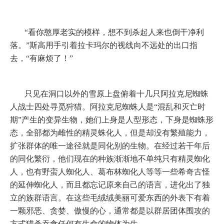
“看你憨厚老实的模样，想不到杀起人来也倒干净利
落。”斯高用手引着拉卡玛尔的视线向不远处的出口指
去，“有麻烦了！”
只见在洞口以外的雪原上盘俯着十几只阿拉克尼蜘蛛
人战士四处寻觅狩猎。阿拉克尼蜘蛛人是“混乱和灭亡时
期”产生的变异生物，她们上身是人型形态，下身是蜘蛛形
态，全部都为雌性的精灵蛛化人，但是却没有繁殖能力，
扩张群体的唯一途径就是同化别的生物。在经过若干年后
的同化繁衍，他们现在的种族渐渐地不单纯只有精灵蜘化
人，也有野蛮人蜘化人、葛布林蜘化人等等一些希奇古怪
的延伸蜘化人，而且都忘记原来自己的语言，进化出了独
立的族群语言。在这些毛绒绒美丽可爱东西的外表下有着
一颗邪恶、贪婪、傲慢的心，通常都是以群居团体围攻的
方式猎杀吞食任何有生命的物体为生。