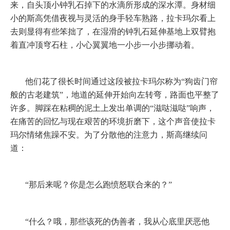
来，自头顶小钟乳石掉下的水滴所形成的深水潭。身材细
小的斯高凭借夜视与灵活的身手轻车熟路，拉卡玛尔看上
去则显得有些笨拙了，在湿滑的钟乳石延伸基地上双臂抱
着直冲顶穹石柱，小心翼翼地一小步一小步挪动着。
他们花了很长时间通过这段被拉卡玛尔称为“狗齿门帘
般的古老建筑”，地道的延伸开始向左转弯，路面也平整了
许多。脚踩在粘稠的泥土上发出单调的“滋哒滋哒”响声，
在痛苦的回忆与现在艰苦的环境折磨下，这个声音使拉卡
玛尔情绪焦躁不安。为了分散他的注意力，斯高继续问
道：
“那后来呢？你是怎么跑愤怒联合来的？”
“什么？哦，那些该死的伪善者，我从心底里厌恶他