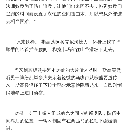
法师奴隶为了防止追兵，让他们出来回不去，拖延奴隶们
逃跑的时间而设置了永恒的空间扭曲术。所以想从外部进
去相当困难。”
“原来这样。”斯高从阿拉克尼蜘蛛人尸体身上找了把
顺手的匕首插在腰间，和拉卡玛尔往山谷滑坡下走去。
当来到离棕熊要道不远处的大片灌木丛时，斯高突然
听见一阵纷乱脚步声夹杂着轻微的马嘶声从棕熊要道传
来。斯高轻轻碰了下拉卡玛尔示意他隐蔽起来，自己则悄
悄地攀上道口侦察。
这是一支三十多人组成的光之同盟的巡逻队，队伍中
间靠后的位置，一辆木制囚车在两匹马的拉动下缓缓前
进。