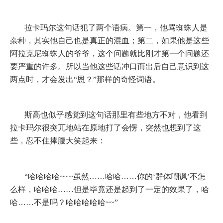
拉卡玛尔这句话犯了两个语病。第一，他骂蜘蛛人是
杂种，其实他自己也是真正的混血；第二，如果他是这些
阿拉克尼蜘蛛人的爷爷，这个问题就比刚才第一个问题还
要严重的许多。所以当他这些话冲口而出后自己意识到这
两点时，才会发出“恩？”那样的奇怪词语。
斯高也似乎感觉到这句话那里有些地方不对，他看到
拉卡玛尔很突兀地站在原地打了会愣，突然也想到了这
些，忍不住捧腹大笑起来：
“哈哈哈哈
~~~
虽然……哈哈……你的‘群体嘲讽’不怎
么样，哈哈哈……但是毕竟还是起到了一定的效果了，哈
哈……不是吗？哈哈哈哈哈
~~
”