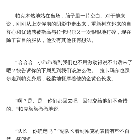
帕克木然地站在当场，脑子里一片空白。对于他来
说，刚刚从上次俘虏的阴影中走出来，重新树立起来的自
尊心和优越感被斯高与拉卡玛尔又一次狠狠地打碎，现在
除了盲目的服从，他没有其他任何想法。
“哈哈哈，小乖乖看到我们也不用激动得说不出话来了
吧？快告诉你的下属见到我们该怎么做。”
拉卡玛尔也跺
步走到帕克身后，轻柔地抚摩着他的金黄色长发。
“啊？是、是，你们都回去吧，囚犯交给他们不会错
的。”帕克颤颤微微地说。
“队长，你确定吗？”副队长看到帕克的表情有些不自
然，征问道。