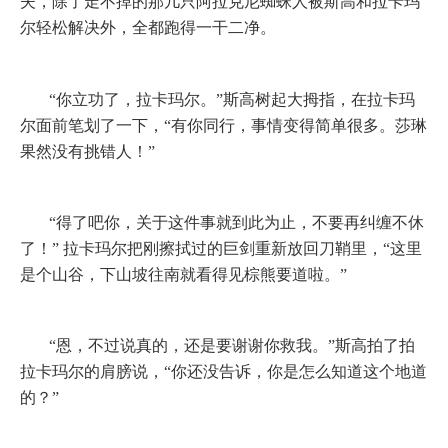
夫，除了走不掉的那几只阿拉克尼蜘蛛人被斯高和拉卡玛
尔轻松解决外，全都跑得一干二净。
“你立功了，拉卡玛尔。”斯高树起大拇指，在拉卡玛
尔面前笔划了一下，“有你同行，事情变得简单很多。莎琳
果然没有挑错人！”
“得了吧你，关于这件事就到此为止，不要再纠缠不休
了！”
拉卡玛尔把刚擦拭过的巨剑重新放回刀鞘里，“这里
是个山谷，下山坡往南就看得见棕熊要道啦。”
“恩，不过说真的，还是要谢谢你救我。”斯高拍了拍
拉卡玛尔的肩膀说，“你还没告诉，你是怎么知道这个地道
的？”