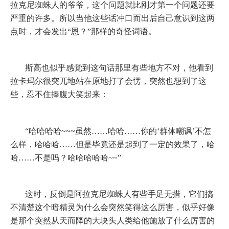
拉克尼蜘蛛人的爷爷，这个问题就比刚才第一个问题还要
严重的许多。所以当他这些话冲口而出后自己意识到这两
点时，才会发出“恩？”那样的奇怪词语。
斯高也似乎感觉到这句话那里有些地方不对，他看到
拉卡玛尔很突兀地站在原地打了会愣，突然也想到了这
些，忍不住捧腹大笑起来：
“哈哈哈哈
~~~
虽然……哈哈……你的‘群体嘲讽’不怎
么样，哈哈哈……但是毕竟还是起到了一定的效果了，哈
哈……不是吗？哈哈哈哈哈
~~
”
这时，反倒是阿拉克尼蜘蛛人有些手足无措，它们搞
不清楚这个暗精灵为什么会突然笑得这么厉害，似乎好像
是那个突然从天而降的大块头人类给他施放了什么厉害的