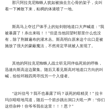
那只阿拉克尼蜘蛛人犹如被抽去主心骨的架子，尖叫
着一下摊散下来，粘稠的体液喷了一地。
斯高马上夺过尸体手上的短剑朝地道口大声喊道：“我
被暴露了！杀出来啦！！”但是当他回望时那里什么也没
有，除了荆棘遍布的灌木丛。斯高明白原来这个出口是被
施放了强大的蒙蔽魔法，不然肯定早就被人发现了。
其他的阿拉克尼蜘蛛人战士听见同伴临死前的呼唤，
迅速向斯高这边聚集。随后又看见斯高对地道口方向的叫
喊，纷纷环顾四周寻找另一个入侵者。
“这叫信号？我不也暴露了吗？该死的暗精灵！”
拉卡
玛尔暗暗地骂道，随后一个箭步跳出洞口大吼一声：“你们
这些杂种！你爷爷我在这里！！！恩？”