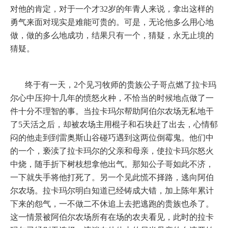
对他的肯定，对于一个才
32
岁的年青人来说，拿出这样的
勇气来面对现实是难能可贵的。可是，无论他多么用心地
做，做的多么地成功，结果只有一个，猜疑，永无止境的
猜疑。
终于有一天，
2
个见习牧师的贵族公子哥点燃了拉卡玛
尔心中压抑十几年的愤怒火种，不恰当的时候地点做了一
件十分不理智的事。当拉卡玛尔帮助阿伯尔农场无私地干
了
5
天活之后，却被农场主用棍子和石块赶了出去，心情郁
闷的他走到到雷奥斯山谷碰巧遇到这两位倒霉鬼。他们中
的一个，亵渎了拉卡玛尔的父亲和母亲，使拉卡玛尔怒火
中烧，随手折下树枝想拿他出气。那知公子哥如此不济，
一下就失手将他打死了。另一个见此慌不择路，逃向阿伯
尔农场。拉卡玛尔明白知道已经铸成大错，加上陈年累计
下来的怨气，一不做二不休追上去把逃跑的贵族也杀了。
这一情景被阿伯尔农场所有在场的农夫看见，此时的拉卡