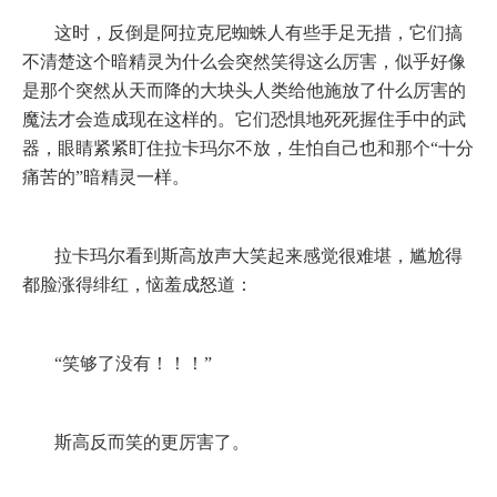
这时，反倒是阿拉克尼蜘蛛人有些手足无措，它们搞
不清楚这个暗精灵为什么会突然笑得这么厉害，似乎好像
是那个突然从天而降的大块头人类给他施放了什么厉害的
魔法才会造成现在这样的。它们恐惧地死死握住手中的武
器，眼睛紧紧盯住拉卡玛尔不放，生怕自己也和那个“十分
痛苦的”暗精灵一样。
拉卡玛尔看到斯高放声大笑起来感觉很难堪，尴尬得
都脸涨得绯红，恼羞成怒道：
“笑够了没有！！！”
斯高反而笑的更厉害了。