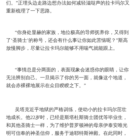
们。”正埋头边走路边想办法如何减轻滋哒声的拉卡玛尔又
重新梳理了一下思路。
“你身处显赫的家族，地位极高的导师抚养你，又得到
了‘圣骑士’的称号，还会有什么事让你如此苦恼呢？”斯高
放慢脚步，尽量让拉卡玛尔能够不用喘气就能跟上。
“事情总是分两面的，表面现象会迷惑你的眼睛，让你
无法辨别自己。一旦揭示了你的另一面，就像这个地道，
就会赤裸裸地展示在众目睽睽之下。”
吴塔克近乎地狱的严格训练，使幼小的拉卡玛尔茁壮
地成长。他
22
岁时，已经是斯塔杜斯骑士团优等毕业生，
和其他圣骑士一样，为了维护普罗顿神的母亲伊泰安唯光
明可信奉的神圣信仰，服务于迪耶特斯神殿。在此同时，