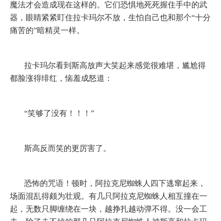
魔法才会造成现在这样的。它们恐惧地死死握住手中的武
器，眼睛紧紧盯住拉卡玛尔不放，生怕自己也和那个“十分
痛苦的”暗精灵一样。
拉卡玛尔看到斯高放声大笑起来感觉很难堪，尴尬得
都脸涨得绯红，恼羞成怒道：
“笑够了没有！！！”
斯高反而笑的更厉害了。
恐怖的咒语！顿时，阿拉克尼蜘蛛人四下逃窜起来，
场面混乱得颇为壮观。有几只阿拉克尼蜘蛛人相互撞在一
起，无数只脚缠绕在一块，越挣扎越动弹不得。没一会工