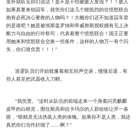
里外就听见你们说话！是不是不怕被敌人发现？！！敌人
如果真要来劫囚车，就凭你们这几个能抵挡的住愤怒联合
抱有必死决心要救的人物吗？！大概你们还不知道囚车里
的是谁吧？她是被埃斯盖罗纳和帝威努斯授权拥有无上决
断力与自由的行吟祭司，代表着整个愤怒联合！国王正要
用她来和愤怒联合交换一些条件，这样的人物万一有个闪
失，你们谁负责！！！”
巡逻队员们开始犹豫着相互轻声交谈，慢慢后退，有
些人甚至把武器收入刀鞘。
“我负责。”这时从队伍的前端走来一个身着闪亮麒麟
皮甲的白精灵，围住斯高和拉卡玛尔的人群纷纷让开一条
路，“暗精灵无法伪装人类的体魄。如果你不是人类，我还
真把你们当作奸细了……啊？”