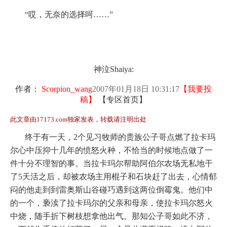
“哎，无奈的选择呵……”
神泣Shaiya:
作者：
Scorpion_wang
2007年01月18日 10:31:17
【
我要投
稿
】
【
专区首页
】
此文章由17173.com独家发表，转载请注明出处
终于有一天，
2
个见习牧师的贵族公子哥点燃了拉卡玛
尔心中压抑十几年的愤怒火种，不恰当的时候地点做了一
件十分不理智的事。当拉卡玛尔帮助阿伯尔农场无私地干
了
5
天活之后，却被农场主用棍子和石块赶了出去，心情郁
闷的他走到到雷奥斯山谷碰巧遇到这两位倒霉鬼。他们中
的一个，亵渎了拉卡玛尔的父亲和母亲，使拉卡玛尔怒火
中烧，随手折下树枝想拿他出气。那知公子哥如此不济，