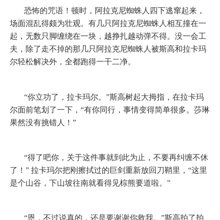
恐怖的咒语！顿时，阿拉克尼蜘蛛人四下逃窜起来，
场面混乱得颇为壮观。有几只阿拉克尼蜘蛛人相互撞在一
起，无数只脚缠绕在一块，越挣扎越动弹不得。没一会工
夫，除了走不掉的那几只阿拉克尼蜘蛛人被斯高和拉卡玛
尔轻松解决外，全都跑得一干二净。
“你立功了，拉卡玛尔。”斯高树起大拇指，在拉卡玛
尔面前笔划了一下，“有你同行，事情变得简单很多。莎琳
果然没有挑错人！”
“得了吧你，关于这件事就到此为止，不要再纠缠不休
了！”
拉卡玛尔把刚擦拭过的巨剑重新放回刀鞘里，“这里
是个山谷，下山坡往南就看得见棕熊要道啦。”
“恩，不过说真的，还是要谢谢你救我。”斯高拍了拍