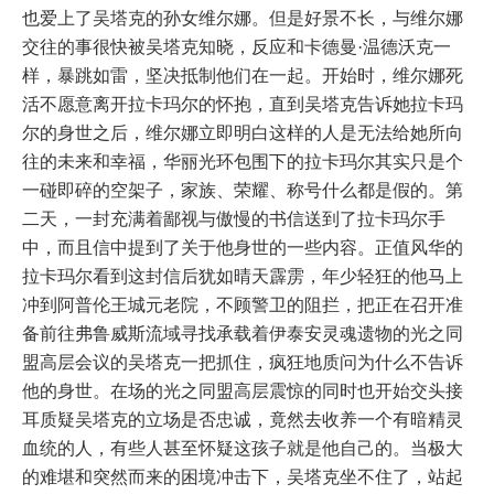
也爱上了吴塔克的孙女维尔娜。但是好景不长，与维尔娜
交往的事很快被吴塔克知晓，反应和卡德曼·温德沃克一
样，暴跳如雷，坚决抵制他们在一起。开始时，维尔娜死
活不愿意离开拉卡玛尔的怀抱，直到吴塔克告诉她拉卡玛
尔的身世之后，维尔娜立即明白这样的人是无法给她所向
往的未来和幸福，华丽光环包围下的拉卡玛尔其实只是个
一碰即碎的空架子，家族、荣耀、称号什么都是假的。第
二天，一封充满着鄙视与傲慢的书信送到了拉卡玛尔手
中，而且信中提到了关于他身世的一些内容。正值风华的
拉卡玛尔看到这封信后犹如晴天霹雳，年少轻狂的他马上
冲到阿普伦王城元老院，不顾警卫的阻拦，把正在召开准
备前往弗鲁威斯流域寻找承载着伊泰安灵魂遗物的光之同
盟高层会议的吴塔克一把抓住，疯狂地质问为什么不告诉
他的身世。在场的光之同盟高层震惊的同时也开始交头接
耳质疑吴塔克的立场是否忠诚，竟然去收养一个有暗精灵
血统的人，有些人甚至怀疑这孩子就是他自己的。当极大
的难堪和突然而来的困境冲击下，吴塔克坐不住了，站起