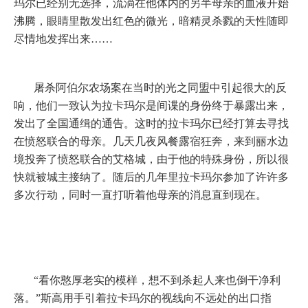
玛尔已经别无选择，流淌在他体内的另半母亲的血液开始
沸腾，眼睛里散发出红色的微光，暗精灵杀戮的天性随即
尽情地发挥出来……
屠杀阿伯尔农场案在当时的光之同盟中引起很大的反
响，他们一致认为拉卡玛尔是间谍的身份终于暴露出来，
发出了全国通缉的通告。这时的拉卡玛尔已经打算去寻找
在愤怒联合的母亲。几天几夜风餐露宿狂奔，来到丽水边
境投奔了愤怒联合的艾格城，由于他的特殊身份，所以很
快就被城主接纳了。随后的几年里拉卡玛尔参加了许许多
多次行动，同时一直打听着他母亲的消息直到现在。
“看你憨厚老实的模样，想不到杀起人来也倒干净利
落。”斯高用手引着拉卡玛尔的视线向不远处的出口指