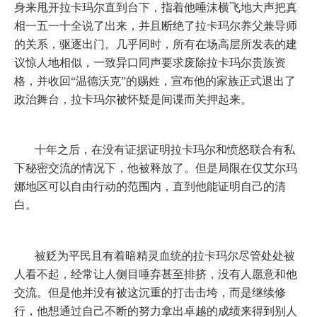
身来甩开拉卡玛尔直到台下，指着他唾沫横飞地大声把真
相一五一十全说了出来，并且断绝了拉卡玛尔养父兼导师
的关系，驱逐出门。几乎同时，所有在场高层所发表的建
议惊人地相似，一致异口同声要求废除拉卡玛尔贵族资
格，并收回“温德沃克”的赐姓，宣布他的家族正式退出了
政治舞台，拉卡玛尔被怀疑是间谍而关押起来。
十年之后，在没有证据证明拉卡玛尔和愤怒联合有私
下秘密交流的情况下，他被释放了。但是局限在仅艾尔玛
娜地区可以自由行动的范围内，直到他能证明自己的清
白。
被贬为平民且有着暗精灵血统的拉卡玛尔尽管处处被
人看不起，经常让人侧目唾弃甚至排挤，没有人愿意和他
交流。但是他并没有被这沉重的打击击垮，而是继续修
行，他想通过自己不断的努力拿出卓越的成绩来得到别人