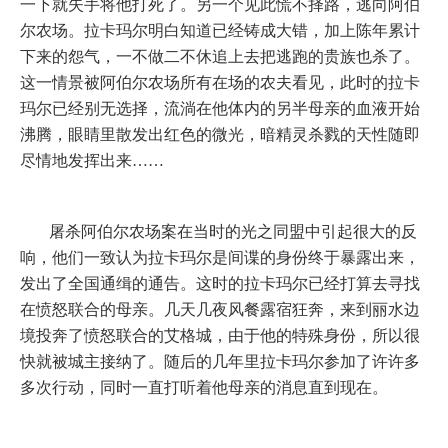
一下就失手将他打死了。另一个见此慌不择路，逃向阿伯
尔农场。拉卡玛尔明白知道已经铸成大错，加上陈年累计
下来的怨气，一不做二不休追上去把逃跑的贵族也杀了。
这一情景被阿伯尔农场所有在场的农夫看见，此时的拉卡
玛尔已经别无选择，流淌在他体内的另半母亲的血液开始
沸腾，眼睛里散发出红色的微光，暗精灵杀戮的天性随即
尽情地发挥出来……
屠杀阿伯尔农场案在当时的光之同盟中引起很大的反
响，他们一致认为拉卡玛尔是间谍的身份终于暴露出来，
发出了全国通缉的通告。这时的拉卡玛尔已经打算去寻找
在愤怒联合的母亲。几天几夜风餐露宿狂奔，来到丽水边
境投奔了愤怒联合的艾格城，由于他的特殊身份，所以很
快就被城主接纳了。随后的几年里拉卡玛尔参加了许许多
多次行动，同时一直打听着他母亲的消息直到现在。