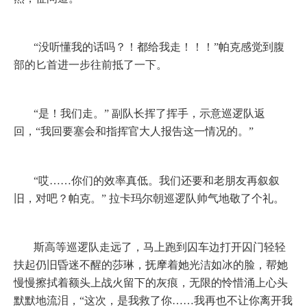
“没听懂我的话吗？！都给我走！！！”帕克感觉到腹
部的匕首进一步往前抵了一下。
“是！我们走。”
副队长挥了挥手，示意巡逻队返
回，“我回要塞会和指挥官大人报告这一情况的。”
“哎……你们的效率真低。我们还要和老朋友再叙叙
旧，对吧？帕克。”
拉卡玛尔朝巡逻队帅气地敬了个礼。
斯高等巡逻队走远了，马上跑到囚车边打开囚门轻轻
扶起仍旧昏迷不醒的莎琳，抚摩着她光洁如冰的脸，帮她
慢慢擦拭着额头上战火留下的灰痕，无限的怜惜涌上心头
默默地流泪，“这次，是我救了你……我再也不让你离开我