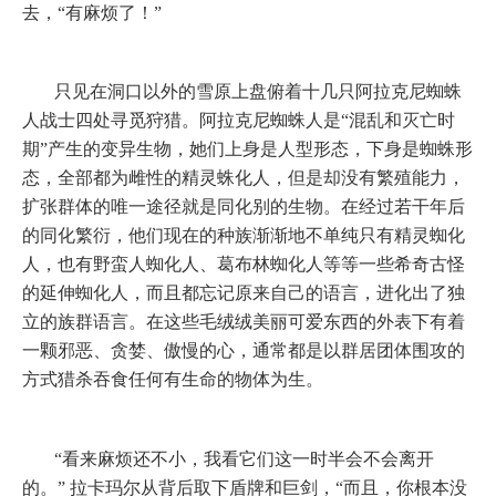
去，“有麻烦了！”
只见在洞口以外的雪原上盘俯着十几只阿拉克尼蜘蛛
人战士四处寻觅狩猎。阿拉克尼蜘蛛人是“混乱和灭亡时
期”产生的变异生物，她们上身是人型形态，下身是蜘蛛形
态，全部都为雌性的精灵蛛化人，但是却没有繁殖能力，
扩张群体的唯一途径就是同化别的生物。在经过若干年后
的同化繁衍，他们现在的种族渐渐地不单纯只有精灵蜘化
人，也有野蛮人蜘化人、葛布林蜘化人等等一些希奇古怪
的延伸蜘化人，而且都忘记原来自己的语言，进化出了独
立的族群语言。在这些毛绒绒美丽可爱东西的外表下有着
一颗邪恶、贪婪、傲慢的心，通常都是以群居团体围攻的
方式猎杀吞食任何有生命的物体为生。
“看来麻烦还不小，我看它们这一时半会不会离开
的。”
拉卡玛尔从背后取下盾牌和巨剑，“而且，你根本没