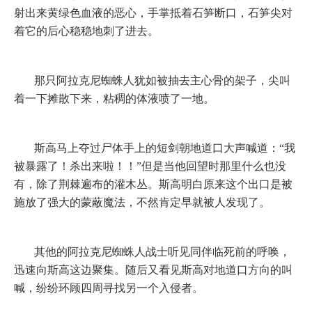
射出来黄绿色血液的恶心，手掌抵着石笋断口，石笋尖对
着它的后心稳稳地刺了进去。
那只阿拉克尼蜘蛛人犹如被抽去主心骨的架子，尖叫
着一下摊散下来，粘稠的体液喷了一地。
斯高马上夺过尸体手上的短剑朝地道口大声喊道：“我
被暴露了！杀出来啦！！”但是当他回望时那里什么也没
有，除了荆棘遍布的灌木丛。斯高明白原来这个出口是被
施放了强大的蒙蔽魔法，不然肯定早就被人发现了。
其他的阿拉克尼蜘蛛人战士听见同伴临死前的呼唤，
迅速向斯高这边聚集。随后又看见斯高对地道口方向的叫
喊，纷纷环顾四周寻找另一个入侵者。