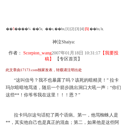
��
5
����¼ ��5ҳ
��ҳ
��һҳ
[1]
[2]
[3]
[4]
[5]
��һҳ
ĩҳ
神泣Shaiya:
作者：
Scorpion_wang
2007年01月18日 10:31:17
【
我要投
稿
】
【
专区首页
】
此文章由17173.com独家发表，转载请注明出处
“这叫信号？我不也暴露了吗？该死的暗精灵！”
拉卡
玛尔暗暗地骂道，随后一个箭步跳出洞口大吼一声：“你们
这些**！你爷爷我在这里！！！恩？”
拉卡玛尔这句话犯了两个语病。第一，他骂蜘蛛人是
**，其实他自己也是真正的混血；第二，如果他是这些阿