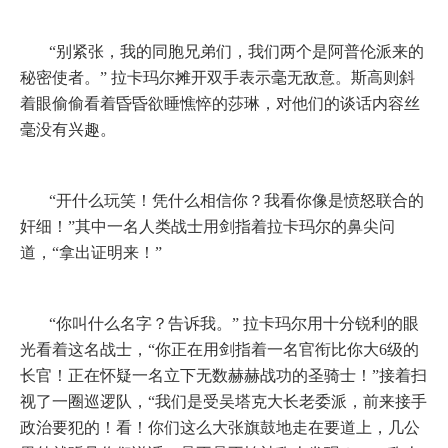
“别紧张，我的同胞兄弟们，我们两个是阿普伦派来的
秘密使者。”
拉卡玛尔摊开双手表示毫无敌意。斯高则斜
着眼偷偷看着昏昏欲睡憔悴的莎琳，对他们的谈话内容丝
毫没有兴趣。
“开什么玩笑！凭什么相信你？我看你像是愤怒联合的
奸细！”其中一名人类战士用剑指着拉卡玛尔的鼻尖问
道，“拿出证明来！”
“你叫什么名字？告诉我。”
拉卡玛尔用十分锐利的眼
光看着这名战士，“你正在用剑指着一名官衔比你大
6
级的
长官！正在怀疑一名立下无数赫赫战功的圣骑士！”接着扫
视了一圈巡逻队，“我们是受吴塔克大长老委派，前来接手
政治要犯的！看！你们这么大张旗鼓地走在要道上，几公