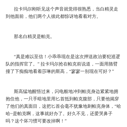
拉卡玛尔刚听见这个声音就觉得很熟悉，当白精灵走
到他面前，他们两个人彼此都惊讶地看着对方。
那名白精灵是帕克。
“真是难以至信！小乖乖现在是这次押送政治要犯巡逻
队的指挥官了。”
拉卡玛尔抢在帕克前说道，一面用胳臂
撞了下痴痴地看着莎琳的斯高，“寥寥一别现在可好？”
斯高猛地醒悟过来，闪电般地冲到帕克身边紧紧地拥
抱住他，一只手暗地里用匕首抵到帕克腹部，只要他揭穿
了他们的真面目，这把匕首会毫不犹豫地刺帕克身体，“哈
哈
~
是帕克啊，这事就好办了。好久不见，还爱哭鼻子
吗？这个坏习惯可要改掉啊！”