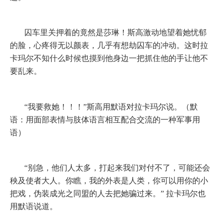
囚车里关押着的竟然是莎琳！斯高激动地望着她忧郁
的脸，心疼得无以颜表，几乎有想劫囚车的冲动。这时拉
卡玛尔不知什么时候也摸到他身边一把抓住他的手让他不
要乱来。
“我要救她！！！”斯高用默语对拉卡玛尔说。（默
语：用面部表情与肢体语言相互配合交流的一种军事用
语）
“别急，他们人太多，打起来我们对付不了，可能还会
秧及使者大人。你瞧，我的外表是人类，你可以用你的小
把戏，伪装成光之同盟的人去把她骗过来。”
拉卡玛尔也
用默语说道。