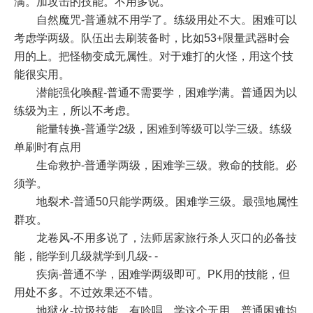
满。加攻击的技能。不用多说。
自然魔咒-普通就不用学了。练级用处不大。困难可以
考虑学两级。队伍出去刷装备时，比如53+限量武器时会
用的上。把怪物变成无属性。对于难打的火怪，用这个技
能很实用。
潜能强化唤醒-普通不需要学，困难学满。普通因为以
练级为主，所以不考虑。
能量转换-普通学2级，困难到等级可以学三级。练级
单刷时有点用
生命救护-普通学两级，困难学三级。救命的技能。必
须学。
地裂术-普通50只能学两级。困难学三级。最强地属性
群攻。
龙卷风-不用多说了，法师居家旅行杀人灭口的必备技
能，能学到几级就学到几级- -
疾病-普通不学，困难学两级即可。PK用的技能，但
用处不多。不过效果还不错。
地狱火-垃圾技能，有吟唱，学这个无用，普通困难均