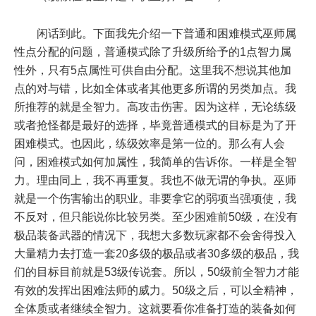
闲话到此。下面我先介绍一下普通和困难模式巫师属
性点分配的问题，普通模式除了升级所给予的1点智力属
性外，只有5点属性可供自由分配。这里我不想说其他加
点的对与错，比如全体或者其他更多所谓的另类加点。我
所推荐的就是全智力。高攻击伤害。因为这样，无论练级
或者抢怪都是最好的选择，毕竟普通模式的目标是为了开
困难模式。也因此，练级效率是第一位的。那么有人会
问，困难模式如何加属性，我简单的告诉你。一样是全智
力。理由同上，我不再重复。我也不做无谓的争执。巫师
就是一个伤害输出的职业。非要拿它的弱项当强项使，我
不反对，但只能说你比较另类。至少困难前50级，在没有
极品装备武器的情况下，我想大多数玩家都不会舍得投入
大量精力去打造一套20多级的极品或者30多级的极品，我
们的目标目前就是53级传说套。所以，50级前全智力才能
有效的发挥出困难法师的威力。50级之后，可以全精神，
全体质或者继续全智力。这就要看你准备打造的装备如何