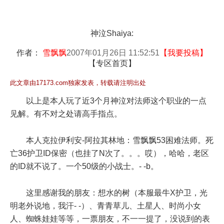
神泣Shaiya:
作者：
雪飘飘
2007年01月26日 11:52:51
【
我要投稿
】
【
专区首页
】
此文章由17173.com独家发表，转载请注明出处
以上是本人玩了近3个月神泣对法师这个职业的一点
见解。有不对之处请高手指点。
本人克拉伊利安-阿拉其林地：雪飘飘53困难法师。死
亡36护卫ID保密（也挂了N次了。。。哎），哈哈，老区
的ID就不说了。一个50级的小战士。- -b。
这里感谢我的朋友：想水的树（本服最牛X护卫，光
明老外说地，我汗- -）、青青草儿、土星人、时尚小女
人、蜘蛛娃娃等等，一票朋友，不一一提了，没说到的表