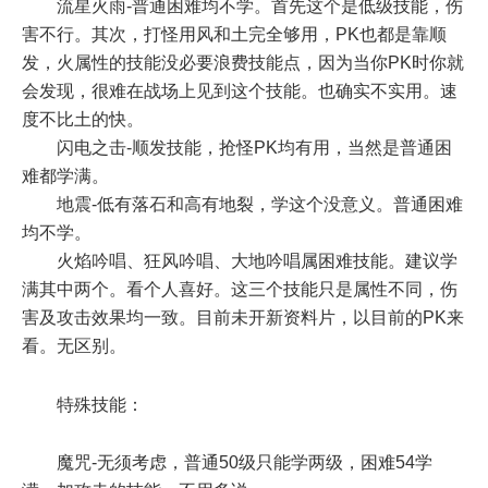
流星火雨-普通困难均不学。首先这个是低级技能，伤
害不行。其次，打怪用风和土完全够用，PK也都是靠顺
发，火属性的技能没必要浪费技能点，因为当你PK时你就
会发现，很难在战场上见到这个技能。也确实不实用。速
度不比土的快。
闪电之击-顺发技能，抢怪PK均有用，当然是普通困
难都学满。
地震-低有落石和高有地裂，学这个没意义。普通困难
均不学。
火焰吟唱、狂风吟唱、大地吟唱属困难技能。建议学
满其中两个。看个人喜好。这三个技能只是属性不同，伤
害及攻击效果均一致。目前未开新资料片，以目前的PK来
看。无区别。
特殊技能：
魔咒-无须考虑，普通50级只能学两级，困难54学