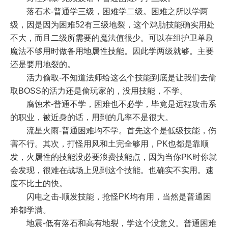
落石术-普通学三级，困难学二级。困难之所以学两
级，因是因为困难52有三级地裂，这个鸡肋技能确实用处
不大，而且二级所需要的魔法值很少。可以在组护卫单刷
魔法不够用时做备用地属性技能。因此学两级就够。主要
还是要用地裂的。
活力偷取-不知道法师给这么个技能到底是让我们去偷
取BOSS的活力还是偷玩家的，没用技能，不学。
腐蚀术-普通不学，困难也不必学，毕竟是远程攻击系
的职业，被近身的话，用到的几率不是很大。
流星火雨-普通困难均不学。首先这个是低级技能，伤
害不行。其次，打怪用风和土完全够用，PK也都是靠顺
发，火属性的技能没必要浪费技能点，因为当你PK时你就
会发现，很难在战场上见到这个技能。也确实不实用。速
度不比土的快。
闪电之击-顺发技能，抢怪PK均有用，当然是普通困
难都学满。
地震-低有落石和高有地裂，学这个没意义。普通困难