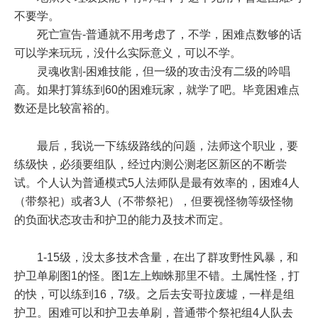
不要学。
死亡宣告-普通就不用考虑了，不学，困难点数够的话
可以学来玩玩，没什么实际意义，可以不学。
灵魂收割-困难技能，但一级的攻击没有二级的吟唱
高。如果打算练到60的困难玩家，就学了吧。毕竟困难点
数还是比较富裕的。
最后，我说一下练级路线的问题，法师这个职业，要
练级快，必须要组队，经过内测公测老区新区的不断尝
试。个人认为普通模式5人法师队是最有效率的，困难4人
（带祭祀）或者3人（不带祭祀），但要视怪物等级怪物
的负面状态攻击和护卫的能力及技术而定。
1-15级，没太多技术含量，在出了群攻野性风暴，和
护卫单刷图1的怪。图1左上蜘蛛那里不错。土属性怪，打
的快，可以练到16，7级。之后去安哥拉废墟，一样是组
护卫。困难可以和护卫去单刷，普通带个祭祀组4人队去