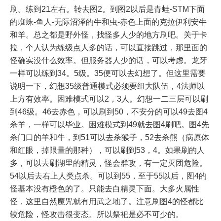
刷。练到21左右。转去图2。到图2以后是青蛙-STM下面
的蜘蛛-鱼人-无际沼泽的牛和虫-赤色上面的克拉伊利安牛
和羊。总之都是野外怪，找怪多人少的地方刷吧。关于卡
拉，个人认为练级点人多的话，可以直接跳过，那里面的
怪确实没什么效率。但服务器人少的话，可以考虑。龙牙
一样可以练到34。5级。35便可以去幻想了。但这里需要
说明一下，幻想35级普通模式必须要组大队伍，4法师以
上方有效率。困难模式可以2，3人。幻想一二三层可以刷
到46级。46去赤色，可以刷到50，不安分的可以49去图4
杀羊，一样可以毕业。困难模式到49就去图4刷吧。图4先
杀门口的羊和牛，到51可以去杀猴子，52去杀熊（病原体
和红眼，掉限量的那种），可以刷到53，4。如果刷的人
多，可以去刷湖里的精灵，怪会群攻，有一定灭团危险。
54以后去右上人类点杀。可以到55，至于55以后，图4的
怪基本没有橙色的了。只能去白精灵下面。大多火属性
怪，这里自然魔咒就有用武之地了。注意刷图4的怪都比
较危险，怪攻击很变态。所以祭祀是必不可少的。