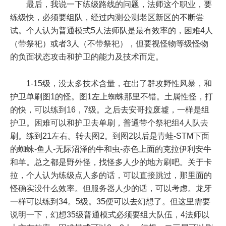
最后，我说一下练级路线的问题，法师这个职业，要
练级快，必须要组队，经过内测公测老区新区的不断尝
试。个人认为普通模式5人法师队是最有效率的，困难4人
（带祭祀）或者3人（不带祭祀），但要视怪物等级怪物
的负面状态攻击和护卫的能力及技术而定。
1-15级，没太多技术含量，在出了群攻野性风暴，和
护卫单刷图1的怪。图1左上蜘蛛那里不错。土属性怪，打
的快，可以练到16，7级。之后去安哥拉废墟，一样是组
护卫。困难可以和护卫去单刷，普通带个祭祀组4人队去
刷。练到21左右。转去图2。到图2以后是青蛙-STM下面
的蜘蛛-鱼人-无际沼泽的牛和虫-赤色上面的克拉伊利安牛
和羊。总之都是野外怪，找怪多人少的地方刷吧。关于卡
拉，个人认为练级点人多的话，可以直接跳过，那里面的
怪确实没什么效率。但服务器人少的话，可以考虑。龙牙
一样可以练到34。5级。35便可以去幻想了。但这里需要
说明一下，幻想35级普通模式必须要组大队伍，4法师以