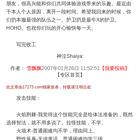
朋友，很高兴能和你们共同体验游戏带来的乐趣。最近由
于本人个人原因，离开一段时间。希望我回来的时候，你
们扔本服最强的队伍之一。护卫扔是最牛X的护卫。
HOHO。也祝你们玩的开心愉快每一天。
写完收工
神泣Shaiya:
作者：
雪飘飘
2007年01月26日 11:52:51
【
我要投稿
】
【
专区首页
】
此文章由17173.com独家发表，转载请注明出处
攻击技能：
火焰荆棘-我觉得这个技能完全是给体法准备的，既然
选择智法，就不用多说了。拉怪技能，不学。
火墙术-普通困难均不学，理由同上。
野性风暴-无须废话，普通困难均学三级。