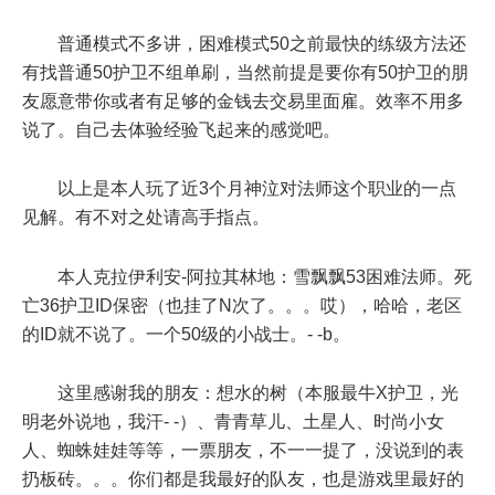
普通模式不多讲，困难模式50之前最快的练级方法还
有找普通50护卫不组单刷，当然前提是要你有50护卫的朋
友愿意带你或者有足够的金钱去交易里面雇。效率不用多
说了。自己去体验经验飞起来的感觉吧。
以上是本人玩了近3个月神泣对法师这个职业的一点
见解。有不对之处请高手指点。
本人克拉伊利安-阿拉其林地：雪飘飘53困难法师。死
亡36护卫ID保密（也挂了N次了。。。哎），哈哈，老区
的ID就不说了。一个50级的小战士。- -b。
这里感谢我的朋友：想水的树（本服最牛X护卫，光
明老外说地，我汗- -）、青青草儿、土星人、时尚小女
人、蜘蛛娃娃等等，一票朋友，不一一提了，没说到的表
扔板砖。。。你们都是我最好的队友，也是游戏里最好的