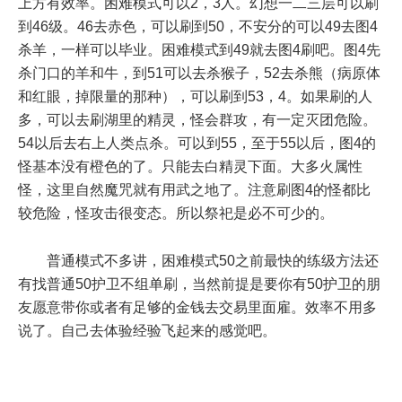
上方有效率。困难模式可以2，3人。幻想一二三层可以刷
到46级。46去赤色，可以刷到50，不安分的可以49去图4
杀羊，一样可以毕业。困难模式到49就去图4刷吧。图4先
杀门口的羊和牛，到51可以去杀猴子，52去杀熊（病原体
和红眼，掉限量的那种），可以刷到53，4。如果刷的人
多，可以去刷湖里的精灵，怪会群攻，有一定灭团危险。
54以后去右上人类点杀。可以到55，至于55以后，图4的
怪基本没有橙色的了。只能去白精灵下面。大多火属性
怪，这里自然魔咒就有用武之地了。注意刷图4的怪都比
较危险，怪攻击很变态。所以祭祀是必不可少的。
普通模式不多讲，困难模式50之前最快的练级方法还
有找普通50护卫不组单刷，当然前提是要你有50护卫的朋
友愿意带你或者有足够的金钱去交易里面雇。效率不用多
说了。自己去体验经验飞起来的感觉吧。