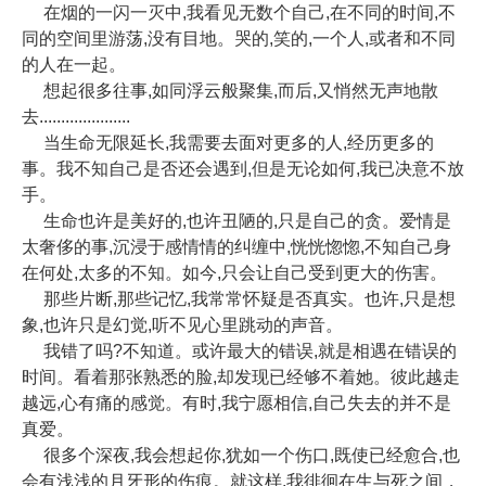
在烟的一闪一灭中,我看见无数个自己,在不同的时间,不
同的空间里游荡,没有目地。哭的,笑的,一个人,或者和不同
的人在一起。
想起很多往事,如同浮云般聚集,而后,又悄然无声地散
去.....................
当生命无限延长,我需要去面对更多的人,经历更多的
事。我不知自己是否还会遇到,但是无论如何,我已决意不放
手。
生命也许是美好的,也许丑陋的,只是自己的贪。爱情是
太奢侈的事,沉浸于感情情的纠缠中,恍恍惚惚,不知自己身
在何处,太多的不知。如今,只会让自己受到更大的伤害。
那些片断,那些记忆,我常常怀疑是否真实。也许,只是想
象,也许只是幻觉,听不见心里跳动的声音。
我错了吗?不知道。或许最大的错误,就是相遇在错误的
时间。看着那张熟悉的脸,却发现已经够不着她。彼此越走
越远,心有痛的感觉。有时,我宁愿相信,自己失去的并不是
真爱。
很多个深夜,我会想起你,犹如一个伤口,既使已经愈合,也
会有浅浅的月牙形的伤痕。就这样,我徘徊在生与死之间，