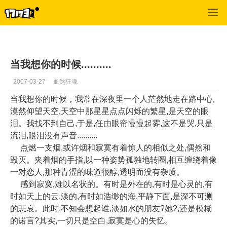
专区_《神泣》
>
玩家blog
>
正文
当我想你的时候..........
2007-03-27
血煞狂魂
当我想你的时候，我常在深夜里一个人茫然地走在路中心,
漠然仰望天空,天空中那星星点点闪烁的繁星,是天空的眼
泪。我找不到自己,于是,任由眼帘慢慢起雾,这不是哭,只是
流泪,眼泪没有声音..........
点燃一支烟,或许烟和寂寞有着惊人的相似之处,偶然和
毁灭。夹着烟的手指,以一种姿势孤独地转圈,相互缠绕着像
一对恋人,那种青涩的味道很醇,透明而没有杂质。
感到寂寞,难以名状的。有时是外在的,有时是心灵的,有
时如天上的云,淡的,有时如浩缈的海,平静下面,是深不可测
的悲哀。此时,不知会想起谁,淡如水的朋友?她?,还是模糊
的诺言?其实,一切只是空白,寂寞是心的失忆。