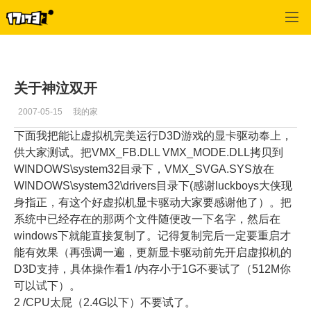
专区_《神泣》
>
玩家blog
>
正文
关于神泣双开
2007-05-15
我的家
下面我把能让虚拟机完美运行D3D游戏的显卡驱动奉上，
供大家测试。把VMX_FB.DLL VMX_MODE.DLL拷贝到
WINDOWS\system32目录下，VMX_SVGA.SYS放在
WINDOWS\system32\drivers目录下(感谢luckboys大侠现
身指正，有这个好虚拟机显卡驱动大家要感谢他了）。把
系统中已经存在的那两个文件随便改一下名字，然后在
windows下就能直接复制了。记得复制完后一定要重启才
能有效果（再强调一遍，更新显卡驱动前先开启虚拟机的
D3D支持，具体操作看1 /内存小于1G不要试了（512M你
可以试下）。
2 /CPU太屁（2.4G以下）不要试了。