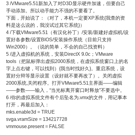
3 /VMware5.51新加入了对D3D显示硬件加速，但要自己
手动添加。所以动手能力不强的不要看了。
下面，开始说了：（对了，本机一定要XP系统{我查的资
料是这么说的，我没试过其它系统}）
4 /下载VMware5.51（有汉化补丁）/安装/新建好虚拟机/设
置好各参数/设置BIOS/安装操作系统（目前只支持
Win2000）。（说的简单，不会的自己找资料）
5 /进入虚拟机的系统，安装DirectX 9.0c；VMware
tools（把鼠标弹出虚拟2000系统，在虚拟系统窗口上的名
字上点右键，可以找到）{我当时找好久}。重启系统，设
置好分辩等显示设置（设好就不要再改了）。关闭虚拟
2000系统,关闭程序。打开VMware5.51主界面——编辑
——参数——输入，“当光标离开窗口时释放”不要选中。
6 /你的虚拟系统文件有个后坠名为.vmx的文件，用记事本
打开，再最后加入：
mks.enable3d = TRUE
svga.vramSize = 134217728
vmmouse.present = FALSE