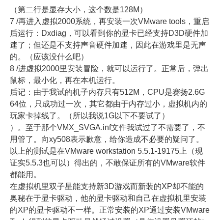
（第二行是显存大小，这个数是128M）
7 /再进入虚拟2000系统，再安装一次VMware tools，重启
后运行：Dxdiag，可以看到你的显卡已经支持D3D硬件加
速了；但还是不支持声音硬件加速，因此在游戏里是无声
的。（应该没什么吧）
8 /进虚拟2000里安装冒险，就可以运行了。正常后，弹出
鼠标，最小化，再在本机运行。
后记：由于我试的机子内存只有512M，CPU是赛扬2.6G
64位，只成功过一次，其它都由于内存过小，虚拟机内的
玩家卡掉线了。（所以我说1G以下不要试了）
）。至于那个VMX_SVGA.inf文件我试过了不需要了，不
用管了。向xy508表示歉意，给你造成不必要的疑问了。
以上的测试是在VMware workstation 5.5.1-19175上（现
证实5.5.3也可以）得出的，不敢保证所有的VMware软件
都能用。
在虚拟机里双子星能支持新3D游戏而新装的XP却不能的
奥秘在于显卡驱动，他的显卡驱动和自己在虚拟机里安装
的XP的显卡驱动不一样。正常安装的XP通过安装VMware