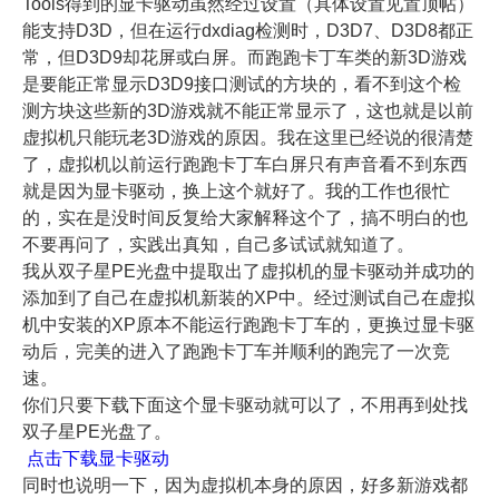
Tools得到的显卡驱动虽然经过设置（具体设置见置顶帖）
能支持D3D，但在运行dxdiag检测时，D3D7、D3D8都正
常，但D3D9却花屏或白屏。而跑跑卡丁车类的新3D游戏
是要能正常显示D3D9接口测试的方块的，看不到这个检
测方块这些新的3D游戏就不能正常显示了，这也就是以前
虚拟机只能玩老3D游戏的原因。我在这里已经说的很清楚
了，虚拟机以前运行跑跑卡丁车白屏只有声音看不到东西
就是因为显卡驱动，换上这个就好了。我的工作也很忙
的，实在是没时间反复给大家解释这个了，搞不明白的也
不要再问了，实践出真知，自己多试试就知道了。
我从双子星PE光盘中提取出了虚拟机的显卡驱动并成功的
添加到了自己在虚拟机新装的XP中。经过测试自己在虚拟
机中安装的XP原本不能运行跑跑卡丁车的，更换过显卡驱
动后，完美的进入了跑跑卡丁车并顺利的跑完了一次竞
速。
你们只要下载下面这个显卡驱动就可以了，不用再到处找
双子星PE光盘了。
点击下载显卡驱动
同时也说明一下，因为虚拟机本身的原因，好多新游戏都