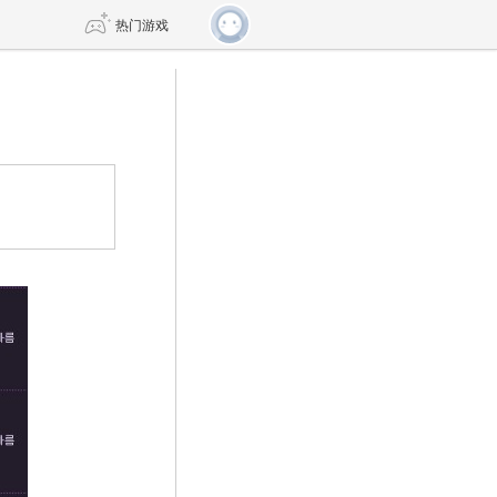
热门游戏
DNF
传奇4
剑网3旗舰版
新天龙八部
自由
诛仙世界
仙剑世界