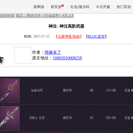
新网游
新页游
礼包/激活码
今日开服
热门页游
神泣: 神泣高阶武器
魔兽
时间:
2007-07-25
【
注册博客/投稿
】
【
BLOG首页
】
作者：
情缘未了
天堂
原文地址：
10002010008258
王权与