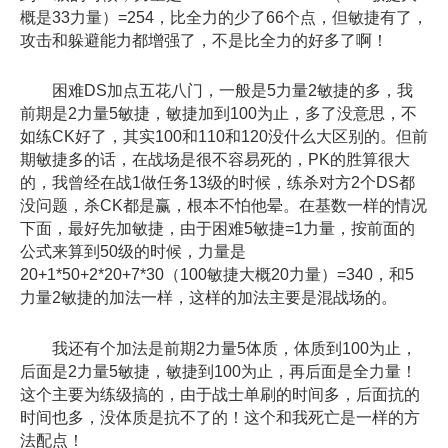
概是33力量）=254，比全力的少了66个点，但敏捷有了，
攻击和躲避能力都增强了，不是比全力的好多了啊！
困难DS加点五花八门，一般是5力量2敏捷的多，我
前期是2力量5敏捷，敏捷加到100为止，多了没意思，不
如练CK好了，其实100和110和120没什么大区别的。但前
期敏捷多的话，在战场是很不容易死的，PK的胜算很大
的，我曾经在战1做任务13级的时候，练杀对方2个DS都
没问题，杀CK都是赢，根本不怕他晕。在基数一样的情况
下面，最好先加敏捷，由于困难5敏捷=1力量，按前面的
公式来算到50级的时候，力量是
20+1*50+2*20+7*30（100敏捷大概20力量）=340，和5
力量2敏捷的加法一样，这样的加法主要是混战场的。
我还有个加法是前期2力量5体质，体质到100为止，
后面是2力量5敏捷，敏捷到100为止，再后面是全力量！
这个主要为练级搞的，由于战士单刷的时间多，后面抗的
时间也多，没体质是抗不了的！这个和我死亡是一样的方
法配点！