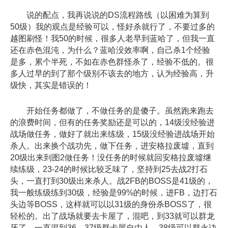
说的配点，我再说说的DS流程路线（以困难为算到
50级）我的观点是经验可以，怪好杀就行了，不要过多的
越图刷怪！我50的时候，很多人老早到蓝哈了，但我一直
还在赤色混沌，为什么？蓝哈没效率啊，自己杀1个经验
是多，累个半死，不如在赤色群怪杀了，经验不低的。很
多人过早的到了那个级别不该去的地方，认为经验高，升
级快，其实是错误的！
开始任务都做了，不做任务的是傻子。虽然跑来跑去
的浪费时间，但有的任务奖励还是可以的，14级没经验进
战场做任务，做好了就出来练级，15级没经验进战场开始
杀人。出来换个战功先，做下任务，进安格拉废墟，直到
20级出来到图2做任务！没任务的时候就回安格拉废墟继
续练级，23-24的时候比较乏味了，坚持到25去战2打石
头，一直打到30级出来杀人。战2FB的BOSS是41级的，
我一般练级练到30级，经验是99%的时候，进FB，边打石
头边等BOSS，这样就可以以31级的身份杀BOSS了，很
轻松的。出了战场就要去卡屋了，混吧，到33就可以群龙
牙了，一直混到36，37级群卡屋自由人，38级可以群永诀