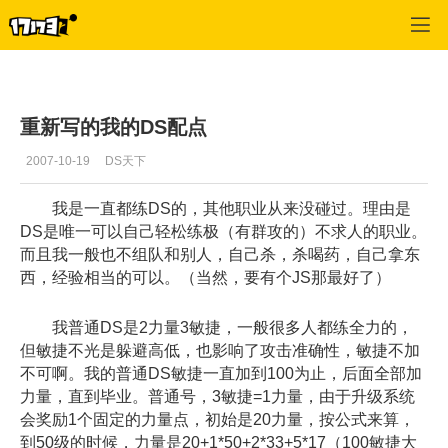
专区_《神泣》
>
斗士
>
正文
重新写的我的DS配点
2007-10-19
DS天下
我是一直都练DS的，其他职业从来没碰过。理由是
DS是唯一可以自己轻松练极（有群攻的）不求人的职业。
而且我一般也不组队和别人，自己杀，杀喝药，自己拿东
西，经验相当的可以。（当然，要有个JS那最好了）
我普通DS是2力量3敏捷，一般很多人都练全力的，
但敏捷不光是躲避高低，也影响了攻击准确性，敏捷不加
不可啊。我的普通DS敏捷一直加到100为止，后面全部加
力量，直到毕业。普通号，3敏捷=1力量，由于升级系统
会奖励1个固定的力量点，初始是20力量，按公式来算，
到50级的时候，力量是20+1*50+2*33+5*17（100敏捷大