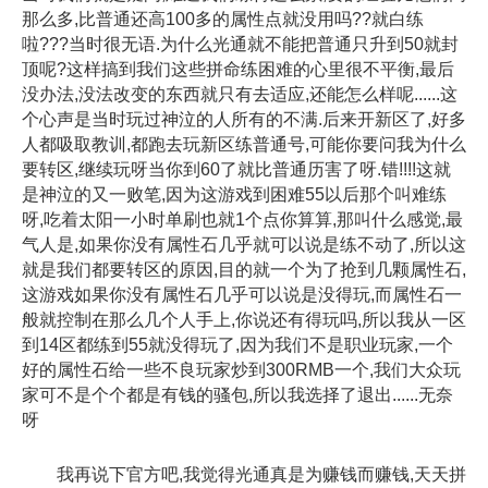
那么多,比普通还高100多的属性点就没用吗??就白练
啦???当时很无语.为什么光通就不能把普通只升到50就封
顶呢?这样搞到我们这些拼命练困难的心里很不平衡,最后
没办法,没法改变的东西就只有去适应,还能怎么样呢......这
个心声是当时玩过神泣的人所有的不满.后来开新区了,好多
人都吸取教训,都跑去玩新区练普通号,可能你要问我为什么
要转区,继续玩呀当你到60了就比普通历害了呀.错!!!!这就
是神泣的又一败笔,因为这游戏到困难55以后那个叫难练
呀,吃着太阳一小时单刷也就1个点你算算,那叫什么感觉,最
气人是,如果你没有属性石几乎就可以说是练不动了,所以这
就是我们都要转区的原因,目的就一个为了抢到几颗属性石,
这游戏如果你没有属性石几乎可以说是没得玩,而属性石一
般就控制在那么几个人手上,你说还有得玩吗,所以我从一区
到14区都练到55就没得玩了,因为我们不是职业玩家,一个
好的属性石给一些不良玩家炒到300RMB一个,我们大众玩
家可不是个个都是有钱的骚包,所以我选择了退出......无奈
呀
我再说下官方吧,我觉得光通真是为赚钱而赚钱,天天拼