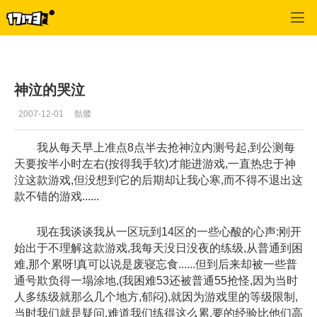
专区_《神泣》
>
玩家交流
>
正文
神泣的哭泣
2007-12-01
骷髅
我从每天早上准点8点半去抢神泣内测号起,到公测每
天要按半小时左右(按得我手软)才能进游戏,一直热忠于神
泣这款游戏,但没想到它的后期却让我心寒,而不得不退出这
款不错的游戏......
现在我谈谈我从一区玩到14区的一些心酸的心声:刚开
始出于不理解这款游戏,我每天没日没夜的练级,从普通到困
难,那个累呀!真可以说是废寝忘食......但到后来却被一些普
通号欺负得一塌涂地,(我困难53还被普通55抢怪,因为当时
人多练级就那么几个地方,郁闷),就因为游戏里的等级限制,
当时我们就是疑问,难道我们练得这么累,要的经验比他们高