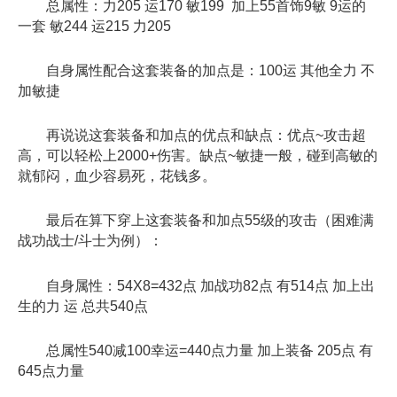
总属性：力205 运170 敏199 加上55首饰9敏 9运的
一套 敏244 运215 力205
自身属性配合这套装备的加点是：100运 其他全力 不
加敏捷
再说说这套装备和加点的优点和缺点：优点~攻击超
高，可以轻松上2000+伤害。缺点~敏捷一般，碰到高敏的
就郁闷，血少容易死，花钱多。
最后在算下穿上这套装备和加点55级的攻击（困难满
战功战士/斗士为例）：
自身属性：54X8=432点 加战功82点 有514点 加上出
生的力 运 总共540点
总属性540减100幸运=440点力量 加上装备 205点 有
645点力量