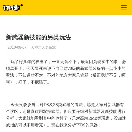
专区_《神泣》
>
职业心得
>
正文
新武器新技能的另类玩法
2010-08-07
天神之人走茶凉
玩了好几年的神泣了，一直丢舍不下，最近因为现实中的事，必
须离开了。今天冒死来说下自己对
70
级的新武器装备的一点小小的
看法，不知道对不对，不对的地方大家只管骂（反正我听不见，呵
呵），好了，不废话了。
今天只谈谈自己对
DS
及
ZS
类武器的看法，感觉大家对新武器有
个误区，还是喜欢用双持武器。但只要仔细对新武器及新技能进行
分析，大家就能看到其中的奥妙了（只对高端
RMB
类玩家，没加速
戒指的可以不用看完）。现在我来分析下
DS
的武器；