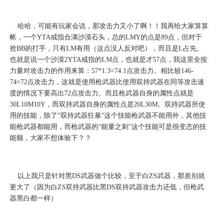
哈哈，可能有玩家会说，那攻击力又小了啊！！我再给大家算算
帐，一个
YTA
戒指合满沙漠石头，总的
LMY
的点是
89
点，但对于
抢
BB
的打手，只有
LM
有用（这点没人反对吧），而且是
L
占先。
也就是说一个沙漠
2YTA
戒指的
LM
点，也就是才
57
点，我这里全按
力量对攻击力的作用来算：
57*1.3=74.1
点攻击力。相比较
146-
74=72
点攻击力，这就是使用枪武器比使用双持武器在同等攻击速
度的情况下要高出
72
点攻击力。而且枪武器自身的属性点就是
30L10M10Y
，而双持武器自身的属性点是
20L30M
。双持武器所使
用的技能，除了“双持武器狂暴”这个技能枪武器不能用外，其他技
能枪武器都能用，而枪武器的“能量之刺”这个技能可是很变态的技
能额，大家不想体验下？？
以上我只是针对黑
DS
武器做个比较，至于白
ZS
武器，那差别就
更大了（因为白
ZS
双持武器比黑
DS
双持武器攻击力还低，但枪武
器黑白都一样）