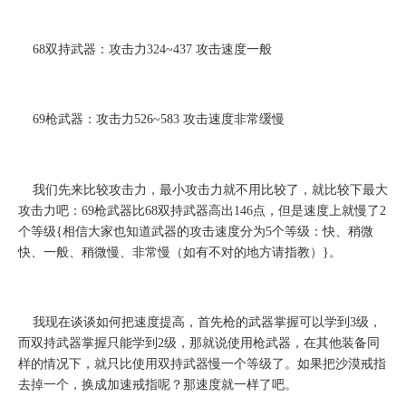
68
双持武器：攻击力
324~437
攻击速度一般
69
枪武器：攻击力
526~583
攻击速度非常缓慢
我们先来比较攻击力，最小攻击力就不用比较了，就比较下最大
攻击力吧：
69
枪武器比
68
双持武器高出
146
点，但是速度上就慢了
2
个等级
{
相信大家也知道武器的攻击速度分为
5
个等级：快、稍微
快、一般、稍微慢、非常慢（如有不对的地方请指教）
}
。
我现在谈谈如何把速度提高，首先枪的武器掌握可以学到
3
级，
而双持武器掌握只能学到
2
级，那就说使用枪武器，在其他装备同
样的情况下，就只比使用双持武器慢一个等级了。如果把沙漠戒指
去掉一个，换成加速戒指呢？那速度就一样了吧。