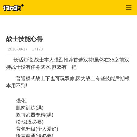
专区_《神泣》
>
专区更新
>
正文
战士技能心得
2010-09-17
17173
长话短说,战士本人强烈推荐首选双持!虽然在35之前双
持战士没有任务武器,但35有一把
普通模式战士下也可玩双修,因为战士有些技能后期根
本用不到!
强化:
肌肉训练(满)
双持武器专精(满)
松弛(没必要)
背包升级(个人爱好)
语言精通(没必要)