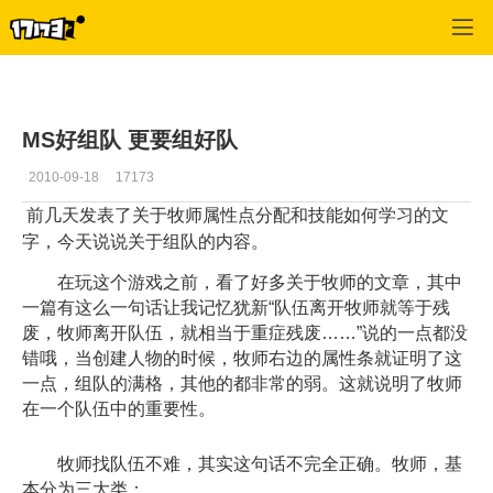
专区_《神泣》
>
专区更新
>
正文
MS好组队 更要组好队
2010-09-18
17173
前几天发表了关于牧师属性点分配和技能如何学习的文
字，今天说说关于组队的内容。
在玩这个游戏之前，看了好多关于牧师的文章，其中
一篇有这么一句话让我记忆犹新“队伍离开牧师就等于残
废，牧师离开队伍，就相当于重症残废……”说的一点都没
错哦，当创建人物的时候，牧师右边的属性条就证明了这
一点，组队的满格，其他的都非常的弱。这就说明了牧师
在一个队伍中的重要性。
牧师找队伍不难，其实这句话不完全正确。牧师，基
本分为三大类：