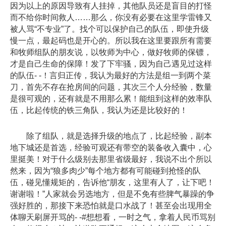
因为以上的原因导致有人挂掉，其他队员还是盲目的打怪
而不给你时间救人……那么，你没有必要在这里学雷锋又
被人骂“不专业”了。找个可以保护自己的队伍，即使升级
慢一点，最起码也是开心的。所以我在这里要跟所有需要
和牧师组队的朋友说，以牧师为中心，做好牧师的保镖，
才是自己生命的保障！发了下牢骚，因为自己遇见过这样
的队伍- -！言归正传，我认为最好的方法是组一到两个菜
刀，首先不存在抢房间的问题，其次三个人分经验，数量
是很可观的，还有就是不用那么累！能组到这样的效率队
伍，比起传统的铁三角队，我认为还是比较好的！
除了组队，就是选择升级的地点了，比起经验，副本
地下城还是首选，经验可观还有带空的装备收入囊中，心
里挺美！对于什么级别去那里省级最好，我说不出个所以
然来，因为“狼多肉少”每个地方都有可能碰到抢怪的队
伍，碰见懂规矩的，告诉他“朋友，这里有人了，让下吧！
谢谢啦！”人家就会另选地方，但是不免有些脾气暴躁的争
强好胜的，那接下来恐怕就是口水战了！甚至会出现用全
体聊天刷屏开骂的- -#想想看，一时之气，拿着人民币骂别