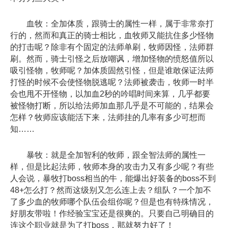
血牧：全加体质，跟骑士的属性一样，属于非常奈打
行的，然而和真正的骑士相比，血牧师又能抗住多少怪物
的打击呢？除非有个固定的法师单刷，牧师因怪，法师群
刷。然而，骑士引怪之后放嘲讽，增加怪物的愤怒值所以
吸引怪物，牧师呢？加体质固然引怪，但是谁敢保证法师
打怪的时候不会使怪物脱逃呢？法师被袭击，牧师一时半
会也甩不开怪物，以加血2秒的吟唱时间来算，几乎都要
被怪物打断，所以给法师加血那几乎是不可能的，结果会
怎样？牧师应该能活下来，法师挂的几率有多少可想而
知……
暴牧：就是全加智利的牧师，跟全智法师的属性一
样，但是比起法师，牧师本身的攻击力又有多少呢？有些
人会说，暴牧打boss相当的牛，能爆出好装备的boss不到
48+怎么打？然而这级别又怎么连上去？组队？一个加不
了多少血的牧师哪个队伍会组你呢？但是也有特殊情况，
好朋友带啦！作经验宝宝还是很爽的。只要自己明确目的
连这个职业就是为了打boss，那就努力好了！