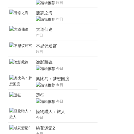
昨日
遗忘之海
昨日
大道仙途
昨日
不思议迷宫
昨日
诡影藏锋
今日
奥比岛：梦想国度
今日
远征
今日
怪物猎人：旅人
今日
桃花源记2
今日