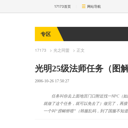
17173首页
网站导航
专区
17173
光之同盟
正文
光明25级法师任务（图
2006-10-26 17:50:27
任务叫你去上面地宫门口附近找一NPC（如
就做了这个任务，就可以免去了）做完了，再接
一个叫“捞畴矫喷”（韩服乱码，到了国服不知道