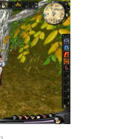
典 争霸赛大区火
一看吓一跳：雷死人不偿
的囧图集（1170）
2）