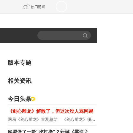
热门游戏
DNF
传奇4
剑网3旗舰版
新天龙八部
版本专题
自由
诛仙世界
新仙侠5
相关资讯
今日头条
《剑心雕龙》解散了，但这次没人骂网易
网易《剑心雕龙》首测总结
《剑心雕龙》项目宣布解散
网易做了一款“吃打撤”？新游《雾海之