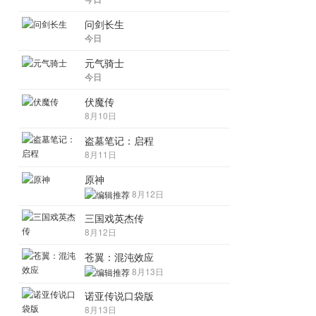
问剑长生
今日
元气骑士
今日
伏魔传
8月10日
盗墓笔记：启程
8月11日
原神
8月12日
三国戏英杰传
8月12日
苍翼：混沌效应
8月13日
诺亚传说口袋版
8月13日