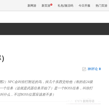
新网游
新页游
礼包/激活码
今日开服
热门页游
魔兽
天堂
解）
王权与
神评论
0
图2）NPC会叫你打附近的鸟，掉几个东西交给他（有的在24级
一个任务（这就是武器任务开始了）是一个BOSS任务，叫你打
叫什么，不过BOSS位置应该差不多）
17173 新闻导语