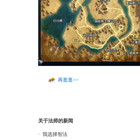
再逛逛>>
关于
法师
的新闻
我选择智法