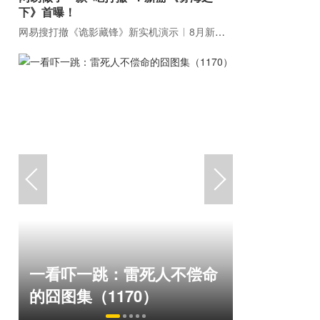
下》首曝！
网易搜打撤《诡影藏锋》新实机演示
8月新游前瞻：《诡秘之主》领衔
国内横版网游鼻祖，巅峰在
盘点8月扎
命
线150万人，三个月赚了
玩家想扔
1.19亿！
恋爱？