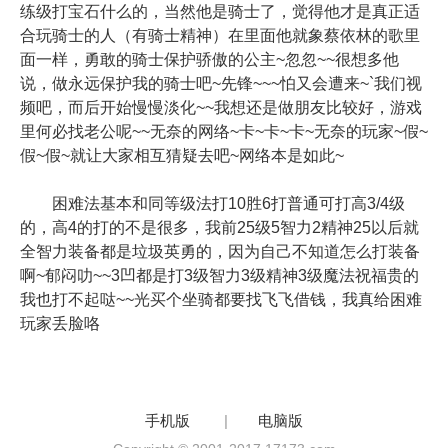
练级打宝石什么的，当然他是骑士了，觉得他才是真正适
合玩骑士的人（有骑士精神）在里面他就象蔡依林的歌里
面一样，勇敢的骑士保护骄傲的公主~忽忽~~很想多他
说，做永远保护我的骑士吧~先锋~~~怕又会遭来~`我们视
频吧，而后开始慢慢淡化~~我想还是做朋友比较好，游戏
里何必找老公呢~~无奈的网络~卡~卡~卡~无奈的玩家~假~
假~假~就让大家相互猜疑去吧~网络本是如此~
困难法基本和同等级法打10胜6打普通可打高3/4级
的，高4的打的不是很多，我前25级5智力2精神25以后就
全智力装备都是垃圾英勇的，因为自己不知道怎么打装备
啊~郁闷叻~~3凹都是打3级智力3级精神3级魔法祝福贵的
我也打不起哒~~光买个坐骑都要找飞飞借钱，我真给困难
玩家丢脸咯
手机版
|
电脑版