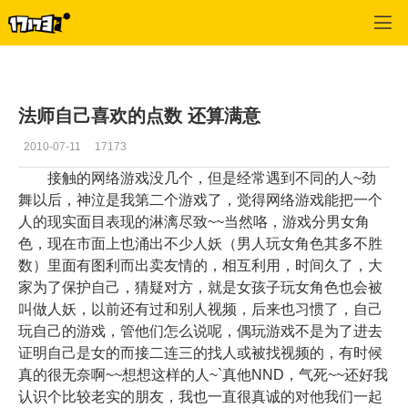
专区_《神泣》
>
专区更新
>
正文
法师自己喜欢的点数 还算满意
2010-07-11
17173
接触的网络游戏没几个，但是经常遇到不同的人~劲
舞以后，神泣是我第二个游戏了，觉得网络游戏能把一个
人的现实面目表现的淋漓尽致~~当然咯，游戏分男女角
色，现在市面上也涌出不少人妖（男人玩女角色其多不胜
数）里面有图利而出卖友情的，相互利用，时间久了，大
家为了保护自己，猜疑对方，就是女孩子玩女角色也会被
叫做人妖，以前还有过和别人视频，后来也习惯了，自己
玩自己的游戏，管他们怎么说呢，偶玩游戏不是为了进去
证明自己是女的而接二连三的找人或被找视频的，有时候
真的很无奈啊~~想想这样的人~`真他NND，气死~~还好我
认识个比较老实的朋友，我也一直很真诚的对他我们一起