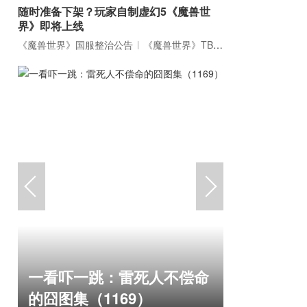
随时准备下架？玩家自制虚幻5《魔兽世
界》即将上线
《魔兽世界》国服整治公告
《魔兽世界》TBC周年大更：双经典团本回归！
盘点8月扎
一看吓一跳：雷死人不偿命
玩家想扔
的囧图集（1169）