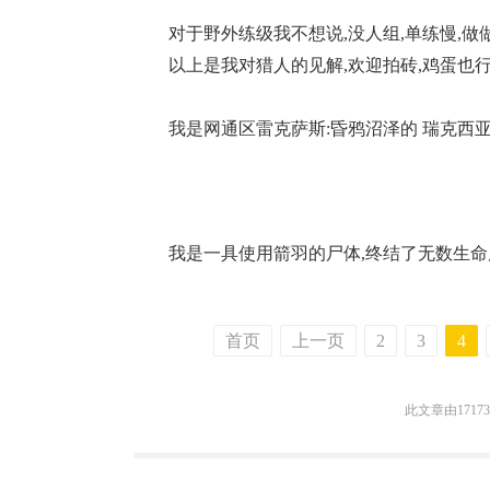
对于野外练级我不想说,没人组,单练慢,做
以上是我对猎人的见解,欢迎拍砖,鸡蛋也行
我是网通区雷克萨斯:昏鸦沼泽的 瑞克西亚尸
我是一具使用箭羽的尸体,终结了无数生命
首页
上一页
2
3
4
此文章由1717