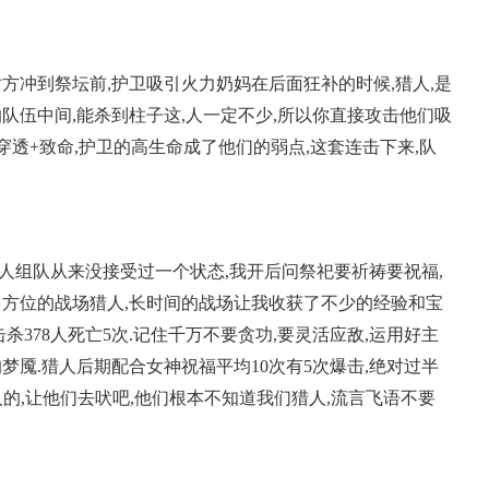
对方冲到祭坛前,护卫吸引火力奶妈在后面狂补的时候,猎人,是
队伍中间,能杀到柱子这,人一定不少,所以你直接攻击他们吸
穿透+致命,护卫的高生命成了他们的弱点,这套连击下来,队
人组队从来没接受过一个状态,我开后问祭祀要祈祷要祝福,
多方位的战场猎人,长时间的战场让我收获了不少的经验和宝
杀378人死亡5次.记住千万不要贪功,要灵活应敌,运用好主
梦魇.猎人后期配合女神祝福平均10次有5次爆击,绝对过半
人的,让他们去吠吧,他们根本不知道我们猎人,流言飞语不要
正惊漫谈：从MU开始，为
什么网游翅膀成了"躲不掉