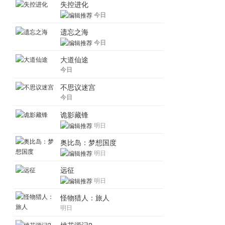
失控进化
今日
遗忘之海
今日
大道仙途
今日
不思议迷宫
今日
诡影藏锋
明日
奥比岛：梦想国度
明日
远征
明日
怪物猎人：旅人
明日