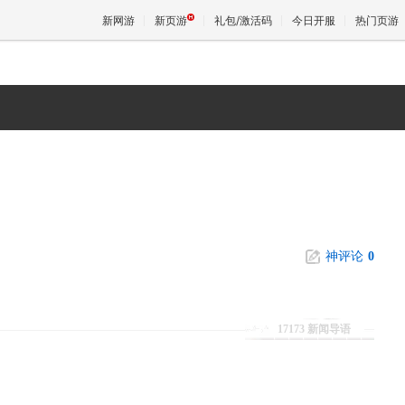
新网游
新页游
礼包/激活码
今日开服
热门页游
魔兽
天堂
王权与
神评论
0
17173 新闻导语