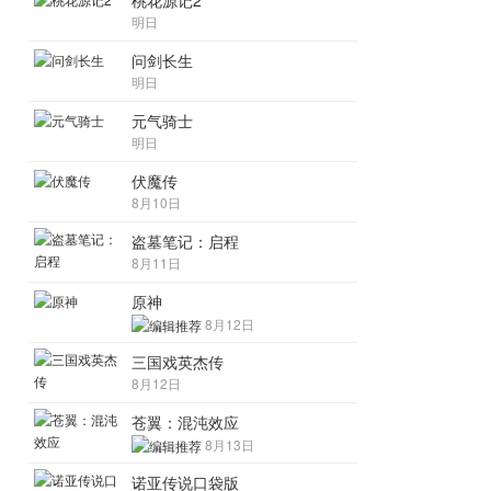
桃花源记2
明日
问剑长生
明日
元气骑士
明日
伏魔传
8月10日
盗墓笔记：启程
8月11日
原神
8月12日
三国戏英杰传
8月12日
苍翼：混沌效应
8月13日
诺亚传说口袋版