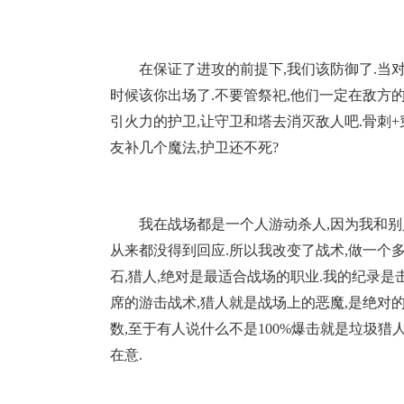
在保证了进攻的前提下,我们该防御了.当
时候该你出场了.不要管祭祀,他们一定在敌方的
引火力的护卫,让守卫和塔去消灭敌人吧.骨刺+
友补几个魔法,护卫还不死?
我在战场都是一个人游动杀人,因为我和别
从来都没得到回应.所以我改变了战术,做一个
石,猎人,绝对是最适合战场的职业.我的纪录是击
席的游击战术,猎人就是战场上的恶魔,是绝对的
数,至于有人说什么不是100%爆击就是垃圾猎
在意.