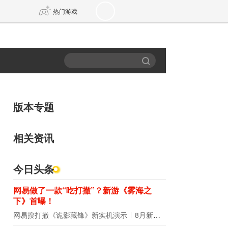
热门游戏
DNF
传奇4
剑网3旗舰版
新天龙八部
版本专题
自由
诛仙世界
新仙侠5
相关资讯
今日头条
网易做了一款“吃打撤”？新游《雾海之
下》首曝！
网易搜打撤《诡影藏锋》新实机演示
8月新游前瞻：《诡秘之主》领衔