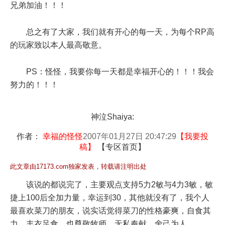
兄弟加油！！！
总之有了大家，我们就有开心的每一天，为每个RP高
的玩家致以本人最高敬意。
PS：怪怪，我要你每一天都是幸福开心的！！！我会
努力的！！！
神泣Shaiya:
作者：
幸福的怪怪
2007年01月27日 20:47:29
【
我要投
稿
】
【
专区首页
】
此文章由17173.com独家发表，转载请注明出处
该说的都说完了，主要观点支持5力2敏与4力3敏，敏
捷上100后全加力量，幸运到30，其他就没有了，我个人
最喜欢菜刀的朋友，说实话觉得菜刀的性格豪爽，自食其
力，丰衣足食。也尊敬牧师，无私奉献，舍己为人。