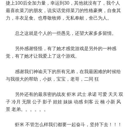
捷上100后全加力量，幸运到30，其他就没有了，我个人
最喜欢菜刀的朋友，说实话觉得菜刀的性格豪爽，自食其
力，丰衣足食。也尊敬牧师，无私奉献，舍己为人。
总之这就是个人的一些愚见，还望大家多多留情。
另外感谢怪怪，有了她才感觉游戏是另外的一种感
觉，有了她才让我爱上了这个游戏。
感谢我们神谕天下的所有兄弟，在我最困难的时候给
与我很大的帮助，小妖，宝宝，老哥，二同 狂
另外还有的最亲密的战友 虾米 武士 承诺 可爱 天天 双
子 冷月 无限 公子 影子 娃娃 妹妹 动感 剑客 云 楠 小新 风
景 老弟。。。。。。
虾米 不管怎么样我们都要一起奋斗，坚持下去！！！