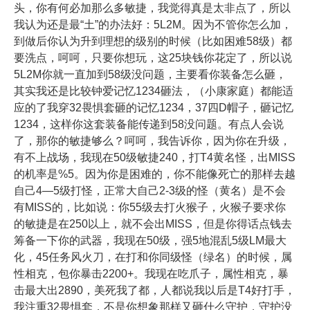
头，你有何必加那么多敏捷，我觉得真是太非点了，所以
我认为还是最“土”的办法好：5L2M。因为不管你怎么加，
到做后你认为升到理想的级别的时候（比如困难58级）都
要洗点，呵呵，只要你想玩，这25块钱你花定了，所以说
5L2M你就一直加到58级没问题，主要看你装备怎么砸，
其实我还是比较钟爱记忆1234砸法，（小康家庭）都能适
应的了我穿32畏惧套砸的记忆1234，37四D帽子，砸记忆
1234，这样你这套装备能传递到58没问题。有点人会说
了，那你的敏捷够么？呵呵，我告诉你，因为你在升级，
有不上战场，我现在50级敏捷240，打T4黄名怪，出MISS
的机率是%5。因为你是困难的，你不能像死亡的那样去越
自己4―5级打怪，正常大自己2-3级的怪（黄名）是不会
有MISS的，比如说：你55级去打火猴子，火猴子要求你
的敏捷是在250以上，就不会出MISS，但是你得话点钱去
筹备一下你的武器，我现在50级，强5地混乱5级LM最大
化，45任务风火刀，在打和你同级怪（绿名）的时候，属
性相克，包你暴击2200+。我现在吃爪子，属性相克，暴
击最大出2890，美死我了都，人都说我以后是T4好打手，
我注重32畏惧套，不是你想象那样又砸什么守护，守护没