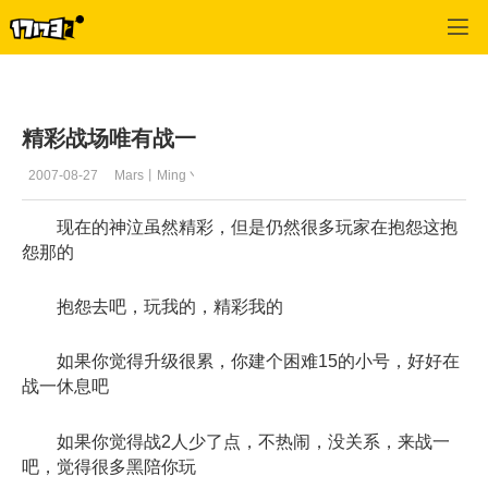
专区_《神泣》
>
玩家交流
>
正文
精彩战场唯有战一
2007-08-27
Mars丨Ming丶
现在的神泣虽然精彩，但是仍然很多玩家在抱怨这抱
怨那的
抱怨去吧，玩我的，精彩我的
如果你觉得升级很累，你建个困难15的小号，好好在
战一休息吧
如果你觉得战2人少了点，不热闹，没关系，来战一
吧，觉得很多黑陪你玩