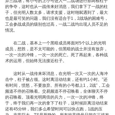
弃三战场，有小号的上小号进入一二战场进行那两根柱子
的争夺，这时也从一战传来好消息，我们拿下了一战的柱
子，但光明人数太多，请求支援，这时翎弑遇到了，最大
也是最可笑的问题，我们没有适合于1，2战场的困难号，
工会参战成员的级别也过高，一战二战均出现人员不足的
情况。
在二战，基本上一个黑暗成员将面对5个以上的光明
成员，想胜，是不太可能的，但黑暗的战士并没有放弃，
一次一次的冲锋，一次一次的死亡。死了再起来，各种战
术的运用，但始终无法接近柱子。
这时从一战传来坏消息，在光明一次又一次的人海冲
击中，柱子被占领。这时离活动结束，还有约1小时。"还
有时间，愤怒，不要放弃。所有的小号都上1，2战"，工会
频道不停的召唤着。交易频道不停召唤着，全体聊天不停
的召唤着。顶着光明两倍的兵力，一次一次的冲锋，终
于，终于我们再一次的拿下了柱子，这时候距离活动结束
还有45分钟，我们多么希望时间可以快点跑，1战的压
力，非常巨大。TS是死静的，所有的高级号只能在三战发