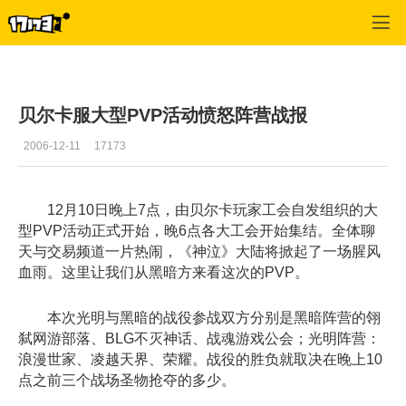
专区_《神泣》
>
编辑推荐
>
正文
贝尔卡服大型PVP活动愤怒阵营战报
2006-12-11
17173
12月10日晚上7点，由贝尔卡玩家工会自发组织的大
型PVP活动正式开始，晚6点各大工会开始集结。全体聊
天与交易频道一片热闹，《神泣》大陆将掀起了一场腥风
血雨。这里让我们从黑暗方来看这次的PVP。
本次光明与黑暗的战役参战双方分别是黑暗阵营的翎
弑网游部落、BLG不灭神话、战魂游戏公会；光明阵营：
浪漫世家、凌越天界、荣耀。战役的胜负就取决在晚上10
点之前三个战场圣物抢夺的多少。