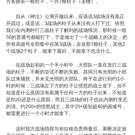
方各拥有一根柱子，一共7根柱子（圣物）。
自从《神泣》公测开服以来，应该说3战场没有真正
开战过，或是说，3战场的柱子从来没有人打下过。依照
我们在内测时打三战柱子了解到的战场情况，那时候一组
50的普通号都能打下，于是做出了一个战略上的决定，把
所有高级号全部集中在第3战场，去攻那7根柱子，其他2
个战场2个柱子，能拿下最好，不能拿下也没什么。
在战场起初的一个半小时中，大部队一直在攻打三战
场的柱子，不断的尝试不断的失败。其间只有光明的小部
队过来骚扰，并未见光明的大部队。终于在进行到约1小
时的时候，三战场左下方的柱子让愤怒的战士攻下，但不
知道是什么原因没有刷属于任何一方的柱子出来，不知道
是BUG还是什么原因，而且三战场的柱子也比内测时变态
的强。约200+的愤怒战士，其中20+级别超40的困难号，
都需要进行一个小时才能拿下。
这时我方战场指挥与布拉格负责商量后，果断决定放