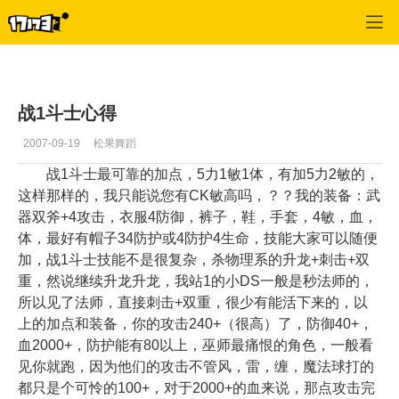
专区_《神泣》
>
斗士
>
正文
战1斗士心得
2007-09-19
松果舞蹈
战1斗士最可靠的加点，5力1敏1体，有加5力2敏的，
这样那样的，我只能说您有CK敏高吗，？？我的装备：武
器双斧+4攻击，衣服4防御，裤子，鞋，手套，4敏，血，
体，最好有帽子34防护或4防护4生命，技能大家可以随便
加，战1斗士技能不是很复杂，杀物理系的升龙+刺击+双
重，然说继续升龙升龙，我站1的小DS一般是秒法师的，
所以见了法师，直接刺击+双重，很少有能活下来的，以
上的加点和装备，你的攻击240+（很高）了，防御40+，
血2000+，防护能有80以上，巫师最痛恨的角色，一般看
见你就跑，因为他们的攻击不管风，雷，缠，魔法球打的
都只是个可怜的100+，对于2000+的血来说，那点攻击完