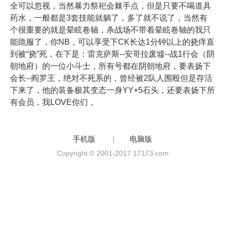
全可以忽视，当然暴力祭祀会棘手点，但是只要不喝道具
药水，一般都是3套技能就躺了，多了就不说了，当然有
个很重要的就是晕眩卷轴，杀战场不带着晕眩卷轴的我只
能跪服了，你NB，可以享受下CK长达1分钟以上的挠痒直
到被“挠”死，在下是：雷克萨斯--安哥拉废墟--战1行会（阴
朝地府）的一位小斗士，所有号都在阴朝地府，要表扬下
会长--阎罗王，绝对不死系的，曾经被2队人围殴但是存活
下来了，他的装备极其变态一身YY+5石头，还要表扬下所
有会员，我LOVE你们，
手机版
|
电脑版
Copyright © 2001-2017 17173.com