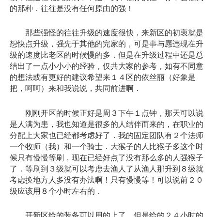
的那种．往往是没有任何原由的强！
那些强怪的往往升级的速度很快，来新区的初衷就是
想快点升级，强先于其他的完家的，可是事与愿违现在升
级的速度比老区的时候慢的多．但是在升级过程中还是总
结出了一点小小小的经验，仅共大家的参考，如有不同意
的想法或有更好的建议希望来１４区的依丝丽（好象是
把，呵呵）来和我说说，共同前进啊．
刚刚开区的时候正好是周３下午１点钟，那天可以说
是人满为患，我也知道是很多的人结伴而来的，在职业的
分配上大家也已经都考虑好了．我的固定团队有２个法师
一个牧师（我）和一个骑士．大猴子的人比猴子多这个时
候只有慢慢等刷，现在已经好点了没有那么多的人强猴子
了．等刷到３级就可以考虑去渔人了从渔人那升到８级就
考虑换地方人多没有办法啊！只有慢慢等！可以说前２０
级应该用８个小时左右的．
开新区给的装备可以用的上了，但是给的２４小时的