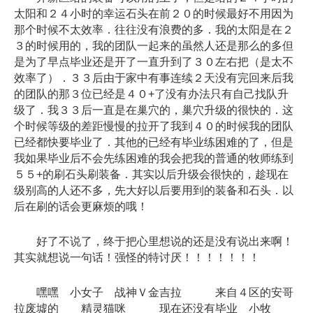
太阳和２４小时的幸运石头在前２０的时候最好不用因为
那个时候不太效率．往往没有浪费的多．我的太阳是在２
３的时候用的，我的团队一起来的虽然人还是那么的多但
是为了早点毕业还是开了一直升到了３０左右把（是太不
效率了）．３３后由于家中有事连续２天没有完回来后我
的团队的那３位已经是４０+了没有办法只有自己找队升
级了．我３３后一直是在巢穴的，巢穴升级的很快的．这
个时候等级的差距慢慢的拉开了我到４０的时候我的团队
已经都快要毕业了．其他的已经有毕业练困难的了，但是
我如果毕业后不会先练困难的我会把我的普通的牧师练到
５５+的刷石头刷装备．其实以后升级会很快的，趁现在
级别高的人还不多，先大好以后要用到的装备和石头．以
后在刷的话会更麻烦的哦！
好了不说了，终于把心里想说的还是没有说出来啊！
其实就想说一句话！强怪的特讨厌！！！！！！！
嘿嘿 小女子 战神Ｖ金吉拉 来自４区的安哥
拉废墟的 精灵猫咪 现在还没有毕业 小牧