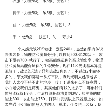
衣服：力量5级、 敏5级、技艺1；
裤子：力量5级、 敏5级、技艺1；
鞋 ： 力量5级、 敏5级、技艺1、3
手 ： 敏5级、 技艺1、3、 守护4
个人感觉战2DS敏捷一定要240+，当然如果有传说
畏惧装备，物理防和魔防分别可以搞到200和120以上，攻
击下限有700+就行了， 敏高能保证你的高攻输出率，物理
防和魔防高能保证你的生命安全，现在11区光明基本算是
瓦解了，战3没玩法了只能去战2爽爽了，不过战2小白够
多的，每次我们都是一队打三队，直到光明人越来越多，
我们人太少不得不走的地步，哎！！说来有点不好意思，
小白老说我们是药鬼， 其实他们有钱的太多了，哪象我们
愤怒 战2就1个会，年后打算把战功弄到3W，那里我的敏
能上300，攻击能上750，打算抽畏惧以上武器跟上衣，如
果光通可怜我们愤怒人少的话，就出几个畏惧上装备，我