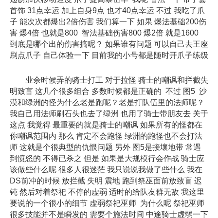
首饰 31点幸运 加上自身9点 也才40点幸运 不过 我吃了爪
子 能次次都爆出2倍伤害 我们算一下 如果 爆法基础200伤
害 爆4倍 也就是800 智法基础伤害800 爆2倍 就是1600
到底是哪个出的伤害搞呢？ 如果谁有问题 可以自己去王座
刷点爪子 自己体验一下 目前我的小号都是随时开爪子练级
业余时候弄的骑士打工 对于拉怪 骑士的嘲讽和拦截失
明致盲 这几个很多组合 多数时候都是正确的 不过 图5 沙
漠和绿洲的怪为什么老是跑呢？老是打队伍里的法师呢？
我自己用法师刷石头也去了绿洲 也用了骑士带朋友去 关于
这点 我觉得 最重要的就是骑士的嘲讽 如果所有的怪都在
你嘲讽范围内 那么 肯定不会跑怪 绿洲的跑怪也不会打法
师 这就是个很典型的仇恨问题 另外 图5是接壤地带 常遇
到愤怒的 不得已杀之 但是 如果是大规模行会作战 骑士应
该做些什么呢 很多人很迷茫 我只说说我做了些什么 我在
DS前冲的时候 放拦截 失明 震地 跑到祭巫面前放致盲 迟
钝 然后对着祭祀 不停的虚弱 适时的给队友群无敌 我这里
要说的一个很小的细节 虚弱祭祀巫师 为什么呢 祭祀巫师
很多技能并不是瞬发的 需要个施法时间 中途骑士虚弱一下