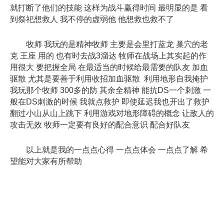
就打断了他们的技能 这样为战斗赢得时间 最明显的是 看
到祭祀想救人 我不停的虚弱他 他想救也救不了
牧师 我玩的是精神牧师 主要是会里打蓝龙 巢穴的老
克 王座 用的 也有时去战3溜达 牧师在战场上其实起的作
用很大 要把握全局 在最适当的时候给最需要的队友 加血
驱散 尤其是要善于利用收招加血驱散 利用地形自我掩护
我玩那个牧师 300多的防 其余全精神 能抗DS一个刺激 一
般在DS刺激的时候 我就点救护 即使延迟我也开出了救护
翻过小山从山上跳下 利用游戏对地形障碍的概念 让敌人的
攻击无效 牧师一定要有良好的配合意识 配合好队友
以上就是我的一点点心得 一点点体会 一点点了解 希
望能对大家有所帮助