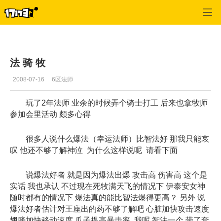
专区_《神泣》
>
圣骑士
>
正文
法 骑 牧
2008-07-16
6区法师
玩了2年法师 业余的时候弄个骑士打工 后来也拿牧师
参加会里活动 颇多心得
很多人说什么爆法（幸运法师）比智法好 那我只能哀
叹 他还不够了解神泣 为什么这样说呢 请看下面
说爆法好者 就是因为爆法出爆 攻击高 伤害高 这个是
实话 我也承认 不过现在死牧满天飞的情况下 伊泰安女神
随时都有的情况下 爆法真的能比智法爆得更高？ 另外 说
爆法好者估计对王座出的药不够了解吧 心脏加快攻击速度
翅膀加快移动速度 爪子提高暴击率 我呢 智法一个 带了套