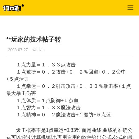
专区_《神泣》
>
综合经验
>
正文
**玩家的技术帖子转
2008-07-27
wddzlb
１点力量＝１．３３点攻击
１点敏捷＝０．２攻击+０．２％回避+０．２命中
+５点活力
１点幸运＝０．２射击攻击+０．３３％暴击率+１点
最大暴击伤害
１点体质＝１点防御+５点血
１点智力＝１．３３魔法攻击
１点精神＝０．２魔法攻击+１魔防+５点蓝．
爆击概率不是1点幸运=0.33% 而是曲线,曲线的准确公
式可以通过计算机统计,再用专用的软件给出公式,公式的最