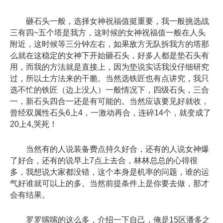
砸石头一般，选择女神祝福值挺重要，我一般挑选战
三有四~五个塔是我方，这时候的女神祝福值一般在人头
附近，这时候等三分钟左右，如果敌方无队拆我方的塔那
么就在这稳定的女神下开始砸石头，好多人都是垫石头有
用，而我的方法就是直接上，因为垫说实话我没仔细研究
过，所以土方法来的干脆。当然选铁匠也有点讲究，我只
选不忙的铁匠（边上没人）一般情况下，四级石头，三合
一，新石头四合一还是有可能的。当然应该要见好就收，
曾经双属性石头6上4，一激动再合，连碎14个，就变成了
20上4,哭死！
当然有的人说装备费点持久好合，还有的人说女神爆
了好合，还有的说早上7点上去合，林林总总的心得很
多，我想说大家都没错，这个本身是机率的问题，谁的运
气好谁就可以上的多。当然前提条件上是你要去做，那才
会有结果。
罗罗嗦嗦的这么多，介绍一下自己，俺是15区潘多之