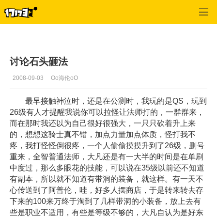
专区_《神泣》
>
综合经验
>
正文
讨论石头砸法
2008-09-03
Oo海伦oO
最早接触神泣时，还是在公测时，我玩的是QS，玩到
26级有人才提醒我说你可以拉怪让法师打的，一群群来，
而在那时我还以为自己很好很强大，一只只砍着升上来
的，想想这骑士真不错，加点力量加点体质，怪打我不
疼，我打怪怪倒很疼，一个人偷偷摸摸升到了26级，删号
重来，全智普通法师，大凡还是有一大半的时间是在单刷
中度过，那么多眼花的技能，可以说在35级以前还不知道
有副本，所以就不知道有带洞的装备，就这样。有一天不
心传送到了阿普伦，哇，好多人摆商店，于是转来转去存
下来的100来万终于淘到了几样带洞的小装备，放上去有
些是职业不适用，有些是等级不够的，大凡自认为是好东