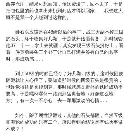
西存仓库，结果可想而知，传送费没了，回不去了，于是
把包包里的药也拿出来扔到商店才得以回家……我想这大
概不是我一个人碰到过这样的。
砸石头应该是在48级以后的事了，战三大副本掉三级
的石头，终于收集好几颗，于是就开始砸装备，那时候管
他37二十一，拿上去就砸，其实发现三级石头挺好上，看
着一件英勇装备三个补丁让自己打满并签有自己的名字
时，那成功感……
到了50级的时候已经存了好几颗四级的，这时候随便
砸砸就让人心疼了，要知道那时候的四级石头是很贵的，
也许觉得还是卖掉划算。那时候就感觉野外的铁匠成功率
要高，于是嘿咻嘿休一路跑到猛禽营地（好像这么地
方），有一次一不小心上去一颗那激动的心情……
如今，除了属性没砸过，其他的石头都砸，当然五级
和海轮的成功的只有二个。所以得到的结论是有钱啥事做
不成？！