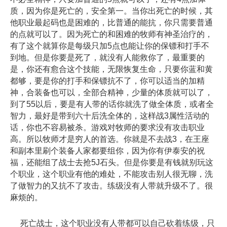
质，因为你是死亡的，安全第一。当你出死亡的时候，其
他职业最起码也是困难的，比普通的能抗，你只需要普通
的点就可以了。因为死亡的和困难的牧师有神圣治疗的，
有了这个就算你是每级只加5点也能让你的保镖和打手不
到地。但是你要是死了，就没有人能救你了，最重要的
是，你还有愈合这个技能，无限恢复生命，只要你蓝和黄
都够，要是你的打手和保镖抗不了，你可以适当的加精
神，合装备也可以，全部合精神，少量的体质就可以了，
到了55以后，要是有人带的话你就洗了做全体质，或者全
智力，最好是带到六十后洗全体的，这样战3属性活动的
话，你也不容易被杀。游戏对牧师的要求没有攻击职业
高。所以牧师才是穷人的首选。你就是不去战3，在王座
和副本里刷个装备人家都要组你，因为你有伊泰安的祝
福，还能组了战士去抢5J石头。但是你要是有钱就别玩这
个职业，这个职业有他的难处，不能攻击别人很无聊，洗
了做智力的又抗不了攻击。练级没有人带就升级不了。很
麻烦的。
死亡战士，这个职业没有人带都可以自己砍着练级，只