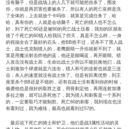
没有脑子，但是战场上的人几下就可能把你杀了，围攻
你，你就是再厉害也要被杀了。所以有人的死亡巫师是洗
了全体的，上去就放个卡吗你，就算是完成任务了，哈
哈，真有你的，人就是会动脑子，死亡的猎人也不怎么
好，到了死亡60还是被60的死亡战士压着，我别的区朋友
借了个死亡的60猎人给我玩了些天，真是不怎么样，一身
的祝福全合了最好的石头，抢BB抢不过，还杀不了黑人战
士，战士也克制猎人的，老鹰眼睛一开你就射不到了，就
算是用魔法射击炸他的蓝，他还是能喝蓝，再开眼睛。猎
人攻击没有战士高，生命比战士少所以不能抗衡他们，战
士刺激加个肆虐就是六连击，猎人和弓的连射也就是三连
击，杀人的速度就没有战士快了。但是有距离优势，到王
座里杀个BB还是不错的，还有在战士没有看到你的时候，
偷袭他也是很好的取胜之道，用骨刺定他，再用连射加潘
多拉之吻，就可以弄死他了，因为猎人和刺客是一个系列
的，一定要取巧才能制胜。死亡60的刺客，我到现在也没
有看到过，因为难练，最高也就看到过57的。
最后说下死亡的骑士和护卫，他们是战3属性活动的灵