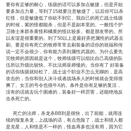
要你有足够的耐心，练级的话可以多加点敏捷，但是开始
要多加点力量，等到了15就要注意敏捷了，以后你可以杀
红怪，但是敏捷低了你砍不到它。我自己的死亡战士练级
的时候，紫的怪都能杀，但是不是副本里的。一般找个护
卫骑士来群杀黄怪和橘黄的怪比较多。都是朋友带的。所
以友谊是很重要的。到了50以上是最好弄把属性的武器去
刷。要是你有死亡的牧师常常去刷装备的话你的祝福和传
说一定不会很少，你有能力弄到属性武器的。为什么要先
完牧师的原因就是这个，牧师练级可以组比自己高级的队
伍所以升级比较快。不比法师巫师慢的。当你有了 好装备
的话你练级就轻松了。战士这个职业不怎么无聊的，是高
攻击的，当你和别人决斗或者战场杀人的时候就会觉得很
爽了。女王的号令也很牛X的。条件是你有足够的复活，
没有的话就去玩个困难的，装备好一样厉害，还能绝地反
击杀死亡的。
死亡的法师，杀龙杀BB到是很快，出了前能，就用连
续的报复杀龙，上战场的话，有点危险了，战士和猎人都
是克星，人和怪是不一样的，怪血再多也没有用，因为它