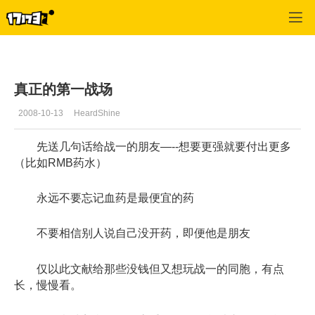
专区_《神泣》
>
综合经验
>
正文
真正的第一战场
2008-10-13
HeardShine
先送几句话给战一的朋友—--想要更强就要付出更多
（比如RMB药水）
永远不要忘记血药是最便宜的药
不要相信别人说自己没开药，即便他是朋友
仅以此文献给那些没钱但又想玩战一的同胞，有点
长，慢慢看。