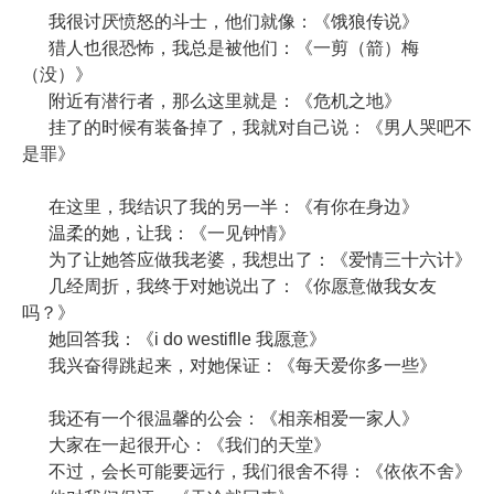
我很讨厌愤怒的斗士，他们就像：《饿狼传说》
猎人也很恐怖，我总是被他们：《一剪（箭）梅
（没）》
附近有潜行者，那么这里就是：《危机之地》
挂了的时候有装备掉了，我就对自己说：《男人哭吧不
是罪》
在这里，我结识了我的另一半：《有你在身边》
温柔的她，让我：《一见钟情》
为了让她答应做我老婆，我想出了：《爱情三十六计》
几经周折，我终于对她说出了：《你愿意做我女友
吗？》
她回答我：《i do westiflle 我愿意》
我兴奋得跳起来，对她保证：《每天爱你多一些》
我还有一个很温馨的公会：《相亲相爱一家人》
大家在一起很开心：《我们的天堂》
不过，会长可能要远行，我们很舍不得：《依依不舍》