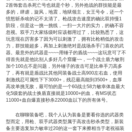
2首饰套击杀死亡号也就是个秒，另外抢战的群技能是最
多的，肆虐，旋风，地震，地狱领主，女王号令，还一个
愤怒斩杀啥的记不太清了。枪战攻击速度的确比双持慢1
阶段，但是这一挑一挑线，一扫一大片的实力，的确不容
忽视。双手刀大家练级时应该都用过了，比较熟悉了，这
玩意现在厉害多了因为可以刺激了，拥有比枪稍低的攻击
力，群技能超多，再加上刺激绝对是战场杀手门喜欢的武
器。最意外的武器是~~~~用锤子的盾战~~~~这玩意可了不
得首先就是他比别人多好几个窟窿~~，一个战士盾力敏刑
加个100点不是问题，另外锤子的攻击可是比单手刀高多
了，再有就是盾战比其他同装备战士高900左右血，使用
刺激残忍可属性下下3000+，残忍最高能到3500+，血厚
高攻单挑无敌，最可怕的是一个60战士58力敏幸体血最大
化5级套的战士换盾直接就是10000+的血，有MS状态
11000+血自爆直接秒杀22000血以下的所有体号。
在聊聊装备吧，我个人认为装备是要看你选的武器类
型而定，用枪、双手武器类型属于高攻击秒杀类型，新装
备主要选复加力敏幸过20的这一套下来擦相当于老祝福装