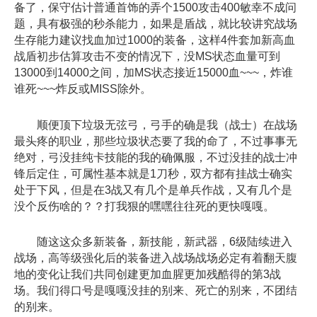
备了，保守估计普通首饰的弄个1500攻击400敏幸不成问
题，具有极强的秒杀能力，如果是盾战，就比较讲究战场
生存能力建议找血加过1000的装备，这样4件套加新高血
战盾初步估算攻击不变的情况下，没MS状态血量可到
13000到14000之间，加MS状态接近15000血~~~，炸谁
谁死~~~炸反或MISS除外。
顺便顶下垃圾无弦弓，弓手的确是我（战士）在战场
最头疼的职业，那些垃圾状态要了我的命了，不过事事无
绝对，弓没挂纯卡技能的我的确佩服，不过没挂的战士冲
锋后定住，可属性基本就是1刀秒，双方都有挂战士确实
处于下风，但是在3战又有几个是单兵作战，又有几个是
没个反伤啥的？？打我狠的嘿嘿往往死的更快嘎嘎。
随这这众多新装备，新技能，新武器，6级陆续进入
战场，高等级强化后的装备进入战场战场必定有着翻天腹
地的变化让我们共同创建更加血腥更加残酷得的第3战
场。我们得口号是嘎嘎没挂的别来、死亡的别来，不团结
的别来。