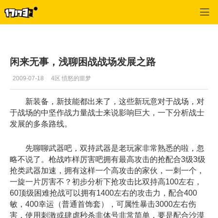
专区_《神泣》
>
综合经验
>
正文
闲来无事，浅聊困战战场发展之路
2009-07-18
4区 愤怒的噩梦
新装备，新技能都出来了，这些新玩意对于战场，对
于战场的中坚作战力量战士来说影响巨大，一下分析战士
发展的多条路线。
先聊聊武器吧，双持武器是老玩家非常熟悉的啦，忽
略不说了。枪战咋样厉害吧拥有最高攻击的抢配合3级3级
抢类武器加速，拥有这样一个高攻击的家伙，一刺一个，
一旋一片厉害不？初步分析下抢攻击比双持高100左右，
60顶级困难抢战可以拥有1400左右的攻击力，配合400
敏，400幸运（普通首饰套），可属性暴击3000左右伤
害，使用刺激或肆虐秒杀非体号非常简单，要是配合沙漠