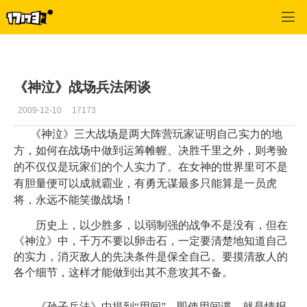
专区_《神泣》
>
游戏公告
>
正文
《神泣》战场兵法闲谈
2009-12-10
17173
《神泣》三大战场是两大阵营玩家证明自己实力的地
方，如何在战场中做到运筹帷幄、决胜千里之外，则考验
的不仅仅是玩家们的个人实力了。在女神的世界里可不是
有胆量便可以成就霸业，有勇无谋最多只能算是一员虎
将，永远不能笑傲战场！
历史上，以少胜多，以弱制强的战争不是没有，但在
《神泣》中，千万不要以卵击石，一定要清楚地知道自己
的实力，消灭敌人的先决条件是保全自己。要摸清敌人的
各个细节，这样才能做到出其不意攻其不备。
《孙子兵法》中提到“用间”，即使用间谍，就是情报