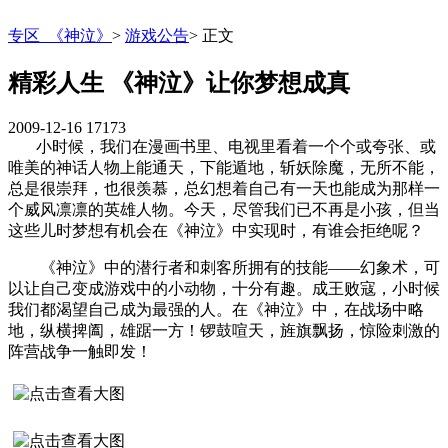
专区_《神泣》
>
游戏公告
>
正文
精彩人生 《神泣》让你梦想成真
2009-12-16
17173
小时候，我们在漫画书里、电视里看着一个个或夸张、或
唯美的神话人物上能通天，下能遁地，斩妖除魔，无所不能，
总是很崇拜，也很羡慕，总幻想着自己有一天也能成为那样一
个威风凛凛的英雄人物。今天，尽管我们已不再是小孩，但当
这些儿时梦想有机会在《神泣》中实现时，有谁会拒绝呢？
《神泣》中的潜行者和刺客所拥有的技能——幻象术，可
以让自己变成游戏中的小动物，十分有趣。成王败寇，小时候
我们都渴望自己成为最强的人。在《神泣》中，在战场中略
地，纵横捭阖，雄踞一方！锣鼓喧天，旌旗飘扬，惊险刺激的
阵营战争一触即发！