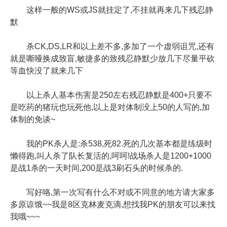
这样一般的WS或JS就挂定了,不挂就再来几下残忍静
默
杀CK,DS,LR和以上差不多,多加了一个虚弱诅咒,还有
就是嘶哑换成致盲,敏捷多的致残忍静默少放几下尽量平砍
等血快没了就来几下
以上杀人基本伤害是250左右残忍静默是400+只要不
是吃药的猪玩也玩死他,以上是对体制没上50的人写的,加
体制的免谈~
我的PK杀人是:杀538,死82.死的几次基本都是练级时
懒得跑,叫人杀了队长复活的,呵呵!战场杀人是1200+1000
是战1杀的一天时间,200是战3刷石头的时候杀的.
写好咯,第一次写有什么不对或不同意的地方请大家多
多原谅饿~~我是8区克林麦克滴,想找我PK的朋友可以来找
我哦~~~