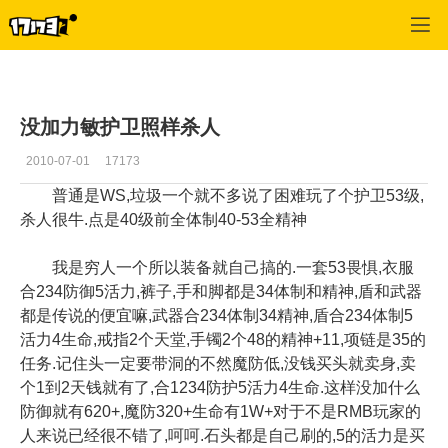
专区_《神泣》
>
玩家文章
>
正文
没加力敏护卫照样杀人
2010-07-01
17173
普通是WS,垃圾一个就不多说了困难玩了个护卫53级,
杀人很牛.点是40级前全体制40-53全精神
我是穷人一个所以装备就自己搞的.一套53畏惧,衣服
合234防御5活力,裤子,手和脚都是34体制和精神,盾和武器
都是传说的便宜嘛,武器合234体制34精神,盾合234体制5
活力4生命,戒指2个天堂,手镯2个48的精神+11,项链是35的
任务.记住头一定要带洞的不然魔防低,没钱买头就卖身,卖
个1到2天钱就有了,合1234防护5活力4生命.这样没加什么
防御就有620+,魔防320+生命有1W+对于不是RMB玩家的
人来说已经很不错了,呵呵.石头都是自己刷的,5的活力是买