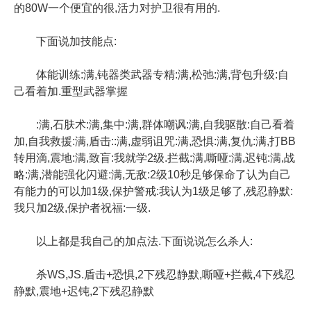
的80W一个便宜的很,活力对护卫很有用的.
下面说加技能点:
体能训练:满,钝器类武器专精:满,松弛:满,背包升级:自
己看着加.重型武器掌握
:满,石肤术:满,集中:满,群体嘲讽:满,自我驱散:自己看着
加,自我救援:满,盾击::满,虚弱诅咒:满,恐惧:满,复仇:满,打BB
转用滴,震地:满,致盲:我就学2级.拦截:满,嘶哑:满,迟钝:满,战
略:满,潜能强化闪避:满,无敌:2级10秒足够保命了认为自己
有能力的可以加1级,保护警戒:我认为1级足够了,残忍静默:
我只加2级,保护者祝福:一级.
以上都是我自己的加点法.下面说说怎么杀人:
杀WS,JS.盾击+恐惧,2下残忍静默,嘶哑+拦截,4下残忍
静默,震地+迟钝,2下残忍静默