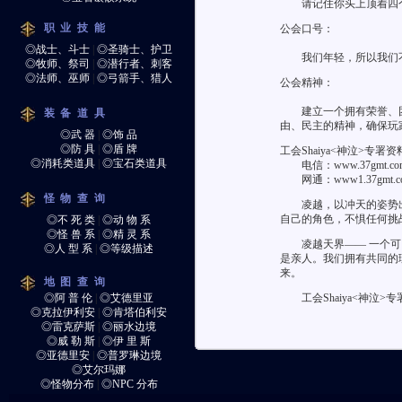
请记住你头上顶着四个
职业技能
公会口号：
◎战士、斗士
|
◎圣骑士、护卫
我们年轻，所以我们不
◎牧师、祭司
|
◎潜行者、刺客
◎法师、巫师
|
◎弓箭手、猎人
公会精神：
建立一个拥有荣誉、团
装备道具
由、民主的精神，确保玩
◎武 器
|
◎饰 品
◎防 具
|
◎盾 牌
工会Shaiya<神泣>专署
◎消耗类道具
|
◎宝石类道具
电信：www.37gmt.co
网通：www1.37gmt.c
怪物查询
凌越，以冲天的姿势出征
自己的角色，不惧任何挑
◎不 死 类
|
◎动 物 系
◎怪 兽 系
|
◎精 灵 系
凌越天界—— 一个可
◎人 型 系
|
◎等级描述
是亲人。我们拥有共同的
来。
地图查询
◎阿 普 伦
|
◎艾德里亚
工会Shaiya<神泣>专署
◎克拉伊利安
|
◎肯塔伯利安
◎雷克萨斯
|
◎丽水边境
◎威 勒 斯
|
◎伊 里 斯
◎亚德里安
|
◎普罗琳边境
◎艾尔玛娜
◎怪物分布
|
◎NPC 分布