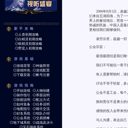
2006年8月1日，凌越
们来自五湖四海，为了一
界上的被动地位，营造一
热诚的民族，中国人是最
新手攻略
更相信我们能够做到。
◎人类初期攻略
凌空出世，超越一切，
◎白精灵初期攻略
◎暗精灵初期攻略
公会宗旨：
◎野蛮人初期攻略
最强最团结是我们唯
游戏基础
我们不可能玩一辈子的
◎游戏背景
|
◎种族阵营
◎游戏特色
|
◎游戏配置
有人需要帮助时，请把
◎下载安装
|
◎帐号注册
讨论不等于吵架，多点
游戏指南
◎开始游戏
|
◎人物创建
公会不是工会，每个人
◎操作指引
|
◎界面说明
◎技能说明
|
◎配点方式
推卸责任不是勇士的表
◎如何装备
|
◎任务说明
◎地图指引
|
◎聊天交流
感情的投入会带来伤痛
◎好友系统
|
◎组队介绍
◎公会系统
|
◎交易摆摊
与人沟通，表达自己，
◎地下城系统
|
◎战场及决斗
◎宝石镶嵌系统