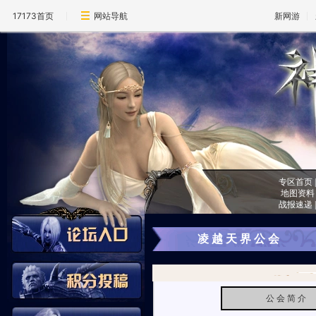
17173首页
网站导航
新网游
专区首页
地图资料
战报速递
凌 越 天 界 公 会
公 会 简 介