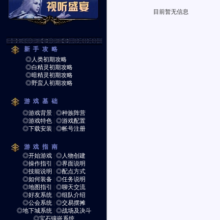
目前暂无信息
新手攻略
◎人类初期攻略
◎白精灵初期攻略
◎暗精灵初期攻略
◎野蛮人初期攻略
游戏基础
◎游戏背景
|
◎种族阵营
◎游戏特色
|
◎游戏配置
◎下载安装
|
◎帐号注册
游戏指南
◎开始游戏
|
◎人物创建
◎操作指引
|
◎界面说明
◎技能说明
|
◎配点方式
◎如何装备
|
◎任务说明
◎地图指引
|
◎聊天交流
◎好友系统
|
◎组队介绍
◎公会系统
|
◎交易摆摊
◎地下城系统
|
◎战场及决斗
◎宝石镶嵌系统