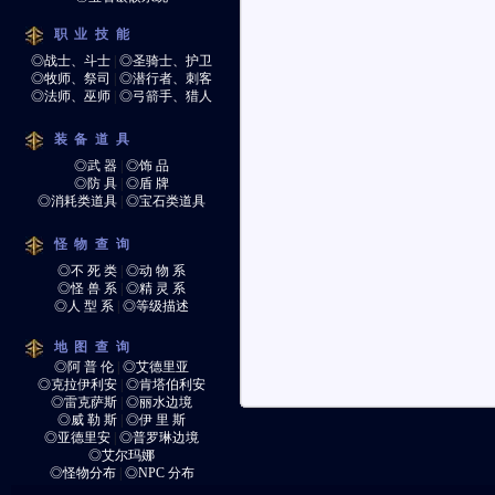
职业技能
◎战士、斗士
|
◎圣骑士、护卫
◎牧师、祭司
|
◎潜行者、刺客
◎法师、巫师
|
◎弓箭手、猎人
装备道具
◎武 器
|
◎饰 品
◎防 具
|
◎盾 牌
◎消耗类道具
|
◎宝石类道具
怪物查询
◎不 死 类
|
◎动 物 系
◎怪 兽 系
|
◎精 灵 系
◎人 型 系
|
◎等级描述
地图查询
◎阿 普 伦
|
◎艾德里亚
◎克拉伊利安
|
◎肯塔伯利安
◎雷克萨斯
|
◎丽水边境
◎威 勒 斯
|
◎伊 里 斯
◎亚德里安
|
◎普罗琳边境
◎艾尔玛娜
◎怪物分布
|
◎NPC 分布