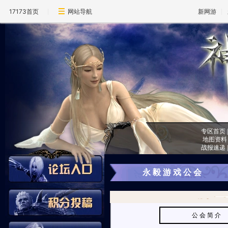
17173首页
网站导航
新网游
专区首页
地图资料
战报速递
永 毅 游 戏 公 会
公 会 简 介