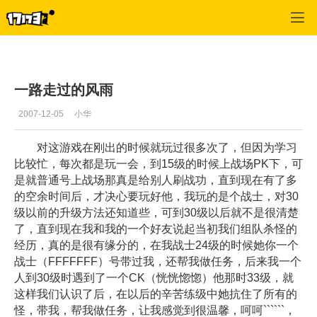
专区_《神泣》
>
玩家交流
>
正文
一路走过的风雨
2007-12-05
小华
对这游戏在刚出的时候就玩过很多次了，但因为学习
比较忙，每次都是玩一会，到15级的时候上战场PK下，可
是就普通号上战场那真是给别人刷战功，直到现在有了多
的空余时间后，才决心要玩好他，我玩的是个战士，对30
级以前的升级方法还知道些，可到30级以后就不是很清楚
了，直到现在我和我的一个好友说起当初我们组队杀怪的
经历，真的是很有缘分的，在我战士24级的时候她你一个
战士（FFFFFFF）号带过我，还帮我做任务，后来我一个
人到30级时遇到了一个CK（恍恍惚惚）他那时33级，就
这样我们认识了后，在以后的辛苦练级中她抗住了所有的
怪，带我，帮我做任务，让我感觉到很温馨，呵呵``````，