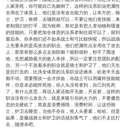
人家弄死，你可能自己先躺倒了。这样的法系职业把属性
全用在了体质上，他们是没有攻击能力的，让本方的，骑
士，护卫，牧师，去骚扰就可以，不要让他们发技能，来
牵制我们的打手，因为牧师，祭祀是有把人变动物和缓速
的技能的。只要把加全体质的法系牵制住就可以了，留到
最后杀。你杀他们还不如杀战士和弓比较快呢，所以战场
上先要杀的是高攻击的职业。他们把属性点全用在了攻击
上，那里有那么多点去加防御？能秒就秒，秒不了围攻
他，先把威胁最大的敌人杀掉，所以一定要注意团队的配
合。另一个不急着杀的职业就是骑士和护卫了，他们天生
是抗打击的，比洗全体质的法系职业还难杀，砍老半天血
都不动。需要围攻一会才掉血，你战士可以用爆炸技能能
炸，但是未必能炸死他，你人头没有拿到，自己到先死
了，有什么意思，再说人家还能开无敌，开反射，这样的
职业没有什么攻击力，就是来吸引你的火力的，不要傻忽
忽的去硬砍了，简直是浪费感情，浪费时间，让这些骑
士，护卫去睡觉，当他不存在，抢人头要紧，哈哈。但是
如果，是爆战骑士和护卫的话就别客气了，他们不太抗打
击，随便杀吧。