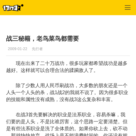
专区_《神泣》
>
综合经验
>
正文
战三秘籍，老鸟菜鸟都需要
2009-01-22
先行者
现在出来了二十万战功，很多玩家都希望战功是越多
越好。这样就可以合理合法的蹂躏敌人了。
除了少数人用人民币刷战功，大多数的朋友还是一个
人头一个人头的杀，战1战2的我就不说了。因为很多职业
的技能和属性没有成熟，没有战3这么复杂和丰富。
在战3首先要解决的职业是法系职业，容易杀嘛，我
们要的是人头，不是比谁厉害，这个思路一定要清楚。但
是有些法系职业是洗了全体质的。如果你砍上去，砍不动
，那就快快放弃，战场上是不能浪费时间的，你还没有把