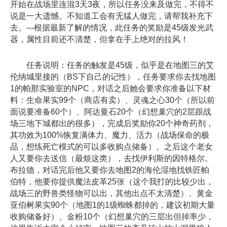
开始在战场里连混3天3夜，所以任务没来及做完，不得不
说是一大遗憾。不知道工会有无猛人做完，请帮我补充下
去。---根据最新了解的情况，此任务的奖励是45级发光武
器，属性目前还不清楚，但拿在手上绝对的拉风！
任务说明：任务的触发是45级，似乎是在地图三的艾
伦纳城里接的（BS下自己的记性），任务要求你去找地图
1的帕那实验室的NPC，对话之后她会要求你准备以下材
料：生命果实99个（商店有卖）、灵魂之心30个（所以前
面说要准备60个）、阿达曼石20个（幻想巢穴的2层跟战
场三地下城都出的很多），完成后奖励你20个神奇药剂，
其功效为100%恢复满体力、魔力、活力（战场保命的极
品，想练死亡模式的可以多收购点储备）。之后这个老女
人又要你去送信（最烦这类），去找伊利斯的因特格尔。
布拉德，对话完后他又要你去地图2的海伦湿地找铁匠帕
伯特，他要你提供魔法皮革25张（这个我打的比较少出，
战场三的野兽类怪物可以出，其他出点不太清楚）、黄金
亚伯树果实90个（地图1的1级蜘蛛都掉的，建议初期大量
收购储备好）、金粉10个（幻想巢穴的三层出但掉率少，