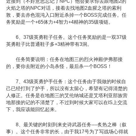
近接到（不好意思忘记了NPC）他会要求你去跟地图2的
火焰之塔的NPC对话，接着去找地图2血腥之塔的索利
敦，要去赤色混沌入口附近杀掉一个BOSS完成任务。任
务奖励是一个+65体力+4智力+4精神的35级项链。
6、37级英勇鞋子任务。这个任务奖励的是一双37级
英勇鞋子比普通鞋子多+3精神带有3洞。
任务简要说明：任务在地图三的烈火神殿伊弗那接
的，要你去附近的小岛杀怪，最后杀一个BOSS！
7、43级英勇护手任务：这个任务由于我做的时候自
己已经打到了护手，所以没有太留心，希望有记得清楚的
人修正。任务是在地图三的艾伦纳城还是艾塔利亚部族营
地那接的记的不清楚了，不过到时候大家可以在IS上交流
下，我应该能回忆起来。
8、最关键的时刻到来史诗武器任务----炙热之棒（叙
事）。这个任务非常的长，由于我17号为了写战场心得就