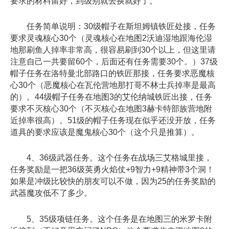
要求的材料留好，到级别就去换就好了。
任务简单说明：30级帽子在斯坦姆镇铁匠处接，任务
要求灵魂核心30个（灵魂核心在地图2沃迪湿地跟海伦湿
地那刷鱼人掉率非常高，很容易刷到30个以上，但这里请
注意自己一共要留60个，后面还有任务需要30个。）37级
帽子任务在洛特曼北部路口的铁匠那接，任务要求恶魔核
心30个（恶魔核心在瓦伦营地那打哥不林士兵掉率是最高
的）。44级帽子任务在地图3的艾伦纳城铁匠出接，任务
要求不灭核心30个（不灭核心在地图3赫卡特部族营地附
近掉率很高）。51级的帽子任务现在似乎还没开放，任务
道具的要求应该是魔鬼核心30个（这个只是推算）。
4、36级武器任务。这个任务在战场三艾格城里接，
任务奖励是一把36级英勇火焰仗+9智力+9精神带3个洞！
如果是冲级比较快的朋友可以不做，因为25的任务奖励的
武器魔攻低不了多少。
5、35级项链任务。这个任务是在地图三的米罗卡附