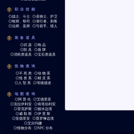
职业技能
◎战士、斗士
|
◎圣骑士、护卫
◎牧师、祭司
|
◎潜行者、刺客
◎法师、巫师
|
◎弓箭手、猎人
装备道具
◎武 器
|
◎饰 品
◎防 具
|
◎盾 牌
◎消耗类道具
|
◎宝石类道具
怪物查询
◎不 死 类
|
◎动 物 系
◎怪 兽 系
|
◎精 灵 系
◎人 型 系
|
◎等级描述
地图查询
◎阿 普 伦
|
◎艾德里亚
◎克拉伊利安
|
◎肯塔伯利安
◎雷克萨斯
|
◎丽水边境
◎威 勒 斯
|
◎伊 里 斯
◎亚德里安
|
◎普罗琳边境
◎艾尔玛娜
◎怪物分布
|
◎NPC 分布