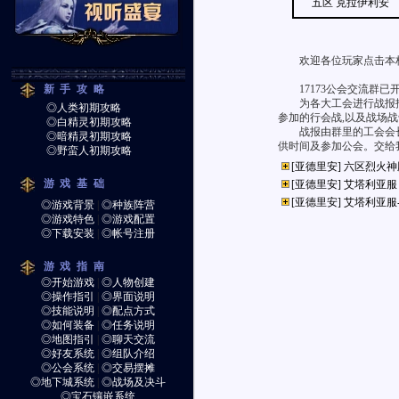
五区 克拉伊利安
欢迎各位玩家点击本栏
新手攻略
17173公会交流群已开通
为各大工会进行战报报
◎人类初期攻略
参加的行会战,以及战场
◎白精灵初期攻略
战报由群里的工会会长
◎暗精灵初期攻略
供时间及参加公会。交给
◎野蛮人初期攻略
[亚德里安]
六区烈火神
游戏基础
[亚德里安]
艾塔利亚服
[亚德里安]
艾塔利亚服
◎游戏背景
|
◎种族阵营
◎游戏特色
|
◎游戏配置
◎下载安装
|
◎帐号注册
游戏指南
◎开始游戏
|
◎人物创建
◎操作指引
|
◎界面说明
◎技能说明
|
◎配点方式
◎如何装备
|
◎任务说明
◎地图指引
|
◎聊天交流
◎好友系统
|
◎组队介绍
◎公会系统
|
◎交易摆摊
◎地下城系统
|
◎战场及决斗
◎宝石镶嵌系统