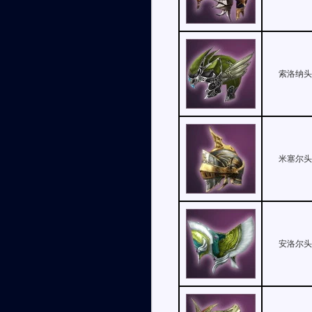
索洛纳
米塞尔
安洛尔