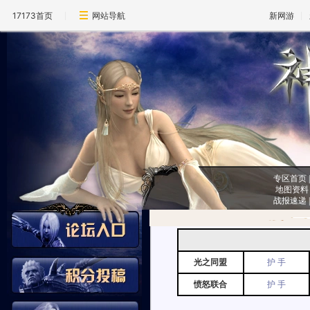
17173首页
网站导航
新网游
专区首页
地图资料
战报速递
光之同盟
护 手
愤怒联合
护 手