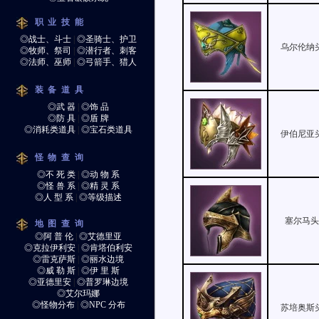
职业技能
◎战士、斗士
|
◎圣骑士、护卫
乌尔伦纳
◎牧师、祭司
|
◎潜行者、刺客
◎法师、巫师
|
◎弓箭手、猎人
装备道具
◎武 器
|
◎饰 品
◎防 具
|
◎盾 牌
◎消耗类道具
|
◎宝石类道具
伊伯尼亚
怪物查询
◎不 死 类
|
◎动 物 系
◎怪 兽 系
|
◎精 灵 系
◎人 型 系
|
◎等级描述
塞尔马
地图查询
◎阿 普 伦
|
◎艾德里亚
◎克拉伊利安
|
◎肯塔伯利安
◎雷克萨斯
|
◎丽水边境
◎威 勒 斯
|
◎伊 里 斯
◎亚德里安
|
◎普罗琳边境
◎艾尔玛娜
◎怪物分布
|
◎NPC 分布
苏培奥斯