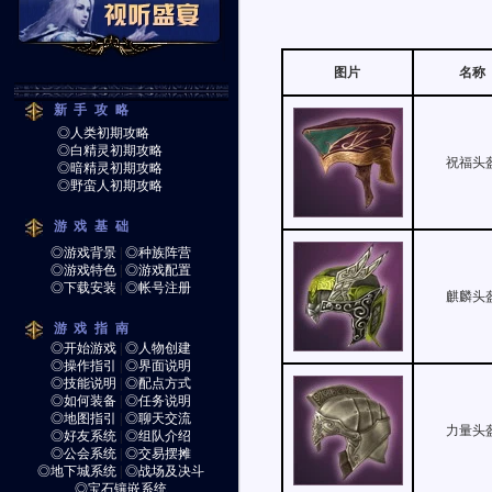
图片
名称
新手攻略
◎人类初期攻略
◎白精灵初期攻略
祝福头
◎暗精灵初期攻略
◎野蛮人初期攻略
游戏基础
◎游戏背景
|
◎种族阵营
◎游戏特色
|
◎游戏配置
◎下载安装
|
◎帐号注册
麒麟头
游戏指南
◎开始游戏
|
◎人物创建
◎操作指引
|
◎界面说明
◎技能说明
|
◎配点方式
◎如何装备
|
◎任务说明
◎地图指引
|
◎聊天交流
力量头
◎好友系统
|
◎组队介绍
◎公会系统
|
◎交易摆摊
◎地下城系统
|
◎战场及决斗
◎宝石镶嵌系统