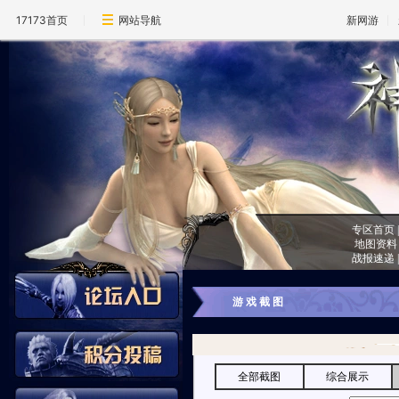
17173首页
网站导航
新网游
专区首页
地图资料
战报速递
游 戏 截 图
全部截图
综合展示