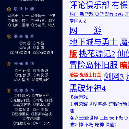
职业技能
◎战士、斗士
|
◎圣骑士、护卫
◎牧师、祭司
|
◎潜行者、刺客
◎法师、巫师
|
◎弓箭手、猎人
装备道具
◎武 器
|
◎饰 品
◎防 具
|
◎盾 牌
◎消耗类道具
|
◎宝石类道具
怪物查询
◎不 死 类
|
◎动 物 系
◎怪 兽 系
|
◎精 灵 系
◎人 型 系
|
◎等级描述
地图查询
◎阿 普 伦
|
◎艾德里亚
◎克拉伊利安
|
◎肯塔伯利安
◎雷克萨斯
|
◎丽水边境
◎威 勒 斯
|
◎伊 里 斯
◎亚德里安
|
◎普罗琳边境
◎艾尔玛娜
◎怪物分布
|
◎NPC 分布