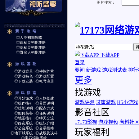
图片搜索：
新手攻略
◎人类初期攻略
◎白精灵初期攻略
◎暗精灵初期攻略
◎野蛮人初期攻略
游戏基础
◎游戏背景
|
◎种族阵营
◎游戏特色
|
◎游戏配置
◎下载安装
|
◎帐号注册
游戏指南
◎开始游戏
|
◎人物创建
◎操作指引
|
◎界面说明
◎技能说明
|
◎配点方式
◎如何装备
|
◎任务说明
◎地图指引
|
◎聊天交流
◎好友系统
|
◎组队介绍
◎公会系统
|
◎交易摆摊
◎地下城系统
|
◎战场及决斗
◎宝石镶嵌系统