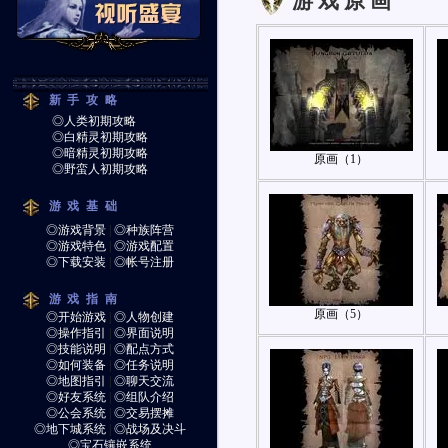
游 戏 原 画
新手攻略
◎人类初期攻略
◎白精灵初期攻略
◎暗精灵初期攻略
原画（1）
◎野蛮人初期攻略
游戏基础
◎游戏背景
|
◎种族阵营
◎游戏特色
|
◎游戏配置
◎下载安装
|
◎帐号注册
游戏指南
原画（5）
◎开始游戏
|
◎人物创建
◎操作指引
|
◎界面说明
◎技能说明
|
◎配点方式
◎如何装备
|
◎任务说明
◎地图指引
|
◎聊天交流
◎好友系统
|
◎组队介绍
◎公会系统
|
◎交易摆摊
◎地下城系统
|
◎战场及决斗
◎宝石镶嵌系统