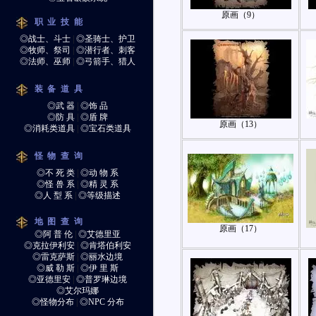
原画（9）
职业技能
◎战士、斗士
|
◎圣骑士、护卫
◎牧师、祭司
|
◎潜行者、刺客
◎法师、巫师
|
◎弓箭手、猎人
装备道具
◎武 器
|
◎饰 品
◎防 具
|
◎盾 牌
原画（13）
◎消耗类道具
|
◎宝石类道具
怪物查询
◎不 死 类
|
◎动 物 系
◎怪 兽 系
|
◎精 灵 系
◎人 型 系
|
◎等级描述
地图查询
原画（17）
◎阿 普 伦
|
◎艾德里亚
◎克拉伊利安
|
◎肯塔伯利安
◎雷克萨斯
|
◎丽水边境
◎威 勒 斯
|
◎伊 里 斯
◎亚德里安
|
◎普罗琳边境
◎艾尔玛娜
◎怪物分布
|
◎NPC 分布