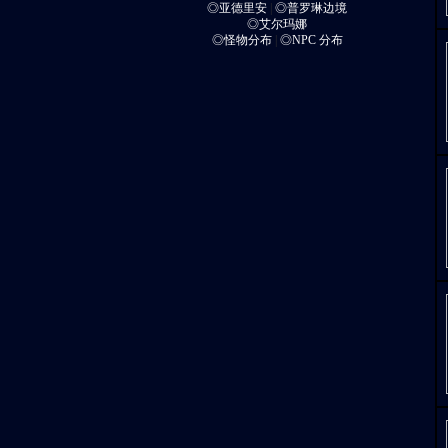
◎亚德里安
|
◎普罗琳边境
◎艾尔玛娜
◎怪物分布
|
◎NPC 分布