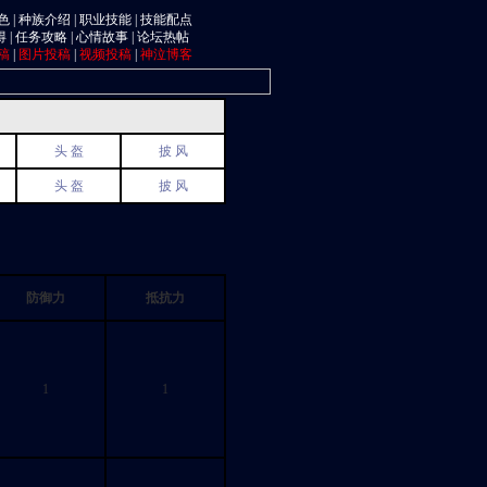
色
|
种族介绍
|
职业技能
|
技能配点
得
|
任务攻略
|
心情故事
|
论坛热帖
稿
|
图片投稿
|
视频投稿
|
神泣博客
头 盔
披 风
头 盔
披 风
防御力
抵抗力
1
1