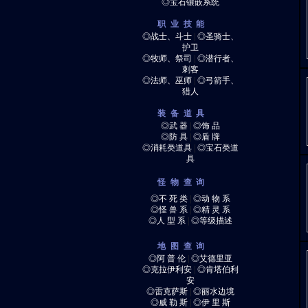
◎宝石镶嵌系统
职业技能
◎战士、斗士
|
◎圣骑士、
护卫
◎牧师、祭司
|
◎潜行者、
刺客
◎法师、巫师
|
◎弓箭手、
猎人
装备道具
◎武 器
|
◎饰 品
◎防 具
|
◎盾 牌
◎消耗类道具
|
◎宝石类道
具
怪物查询
◎不 死 类
|
◎动 物 系
◎怪 兽 系
|
◎精 灵 系
◎人 型 系
|
◎等级描述
地图查询
◎阿 普 伦
|
◎艾德里亚
◎克拉伊利安
|
◎肯塔伯利
安
◎雷克萨斯
|
◎丽水边境
◎威 勒 斯
|
◎伊 里 斯