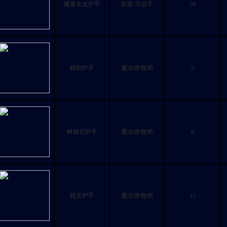
魔暴龙皮护手
刺客/弓箭手
50
棉制护手
魔法师/牧师
2
树模石护手
魔法师/牧师
8
精灵护手
魔法师/牧师
15