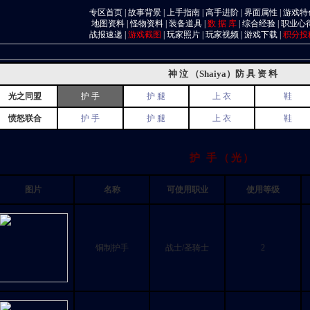
专区首页
|
故事背景
|
上手指南
|
高手进阶
|
界面属性
|
游戏特
地图资料
|
怪物资料
|
装备道具
|
数 据 库
|
综合经验
|
职业心
战报速递
|
游戏截图
|
玩家照片
|
玩家视频
|
游戏下载
|
积分投
神 泣 （Shaiya）防 具 资 料
光之同盟
护 手
护 腿
上 衣
鞋
愤怒联合
护 手
护 腿
上 衣
鞋
护 手（光）
图片
名称
可使用职业
使用等级
铜制护手
战士/圣骑士
2