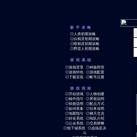
新手攻略
◎人类初期攻略
◎白精灵初期攻略
◎暗精灵初期攻略
◎野蛮人初期攻略
游戏基础
◎游戏背景
|
◎种族阵营
◎游戏特色
|
◎游戏配置
◎下载安装
|
◎帐号注册
游戏指南
◎开始游戏
|
◎人物创建
◎操作指引
|
◎界面说明
◎技能说明
|
◎配点方式
◎如何装备
|
◎任务说明
◎地图指引
|
◎聊天交流
◎好友系统
|
◎组队介绍
◎公会系统
|
◎交易摆摊
◎地下城系统
|
◎战场及决
斗