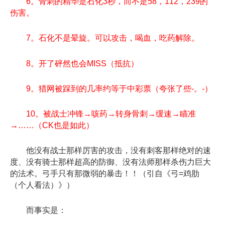
6。骨刺的精华是石化3秒，而不是58，112，239的
伤害。
7。石化不是晕旋。可以攻击，喝血，吃药解除。
8。开了砰然也会MISS（抵抗）
9。猎网被踩到的几率约等于中彩票（夸张了些-。-）
10。被战士冲锋→咳药→转身骨刺→缓速→瞄准
→……（CK也是如此）
他没有战士那样厉害的攻击，没有刺客那样绝对的速
度、没有骑士那样超高的防御、没有法师那样杀伤力巨大
的法术。弓手只有那微弱的暴击！！（引自《弓=鸡肋
（个人看法）》）
而事实是：