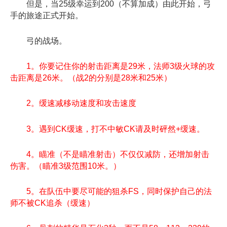
但是，当25级幸运到200（不算加成）由此开始，弓
手的旅途正式开始。
弓的战场。
1。你要记住你的射击距离是29米，法师3级火球的攻
击距离是26米。（战2的分别是28米和25米）
2。缓速减移动速度和攻击速度
3。遇到CK缓速，打不中敏CK请及时砰然+缓速。
4。瞄准（不是瞄准射击）不仅仅减防，还增加射击
伤害。（瞄准3级范围10米。）
5。在队伍中要尽可能的狙杀FS，同时保护自己的法
师不被CK追杀（缓速）