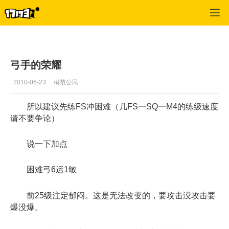
专区_《神泣》
>
玩家文章
>
正文
弓手的荣耀
2010-06-23
模范公民
所以建议先练FS冲困难（几FS一SQ一M4的练级速度
请不要争论）
说一下加点
困难弓6运1敏
前25级注定郁闷。这是无法改变的，要攻击没攻击要
爆没爆。