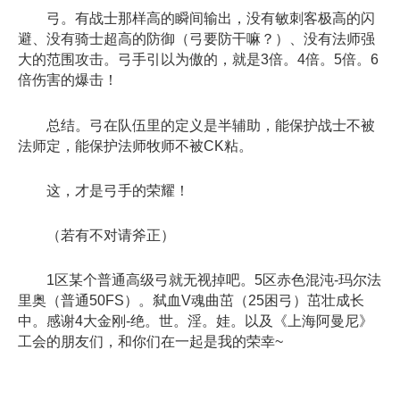
弓。有战士那样高的瞬间输出，没有敏刺客极高的闪
避、没有骑士超高的防御（弓要防干嘛？）、没有法师强
大的范围攻击。弓手引以为傲的，就是3倍。4倍。5倍。6
倍伤害的爆击！
总结。弓在队伍里的定义是半辅助，能保护战士不被
法师定，能保护法师牧师不被CK粘。
这，才是弓手的荣耀！
（若有不对请斧正）
1区某个普通高级弓就无视掉吧。5区赤色混沌-玛尔法
里奥（普通50FS）。弑血V魂曲茁（25困弓）茁壮成长
中。感谢4大金刚-绝。世。淫。娃。以及《上海阿曼尼》
工会的朋友们，和你们在一起是我的荣幸~