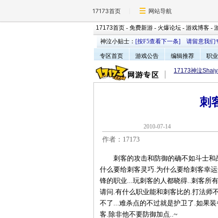
17173首页
网站导航
17173首页
-
免费新游
-
火爆论坛
-
游戏博客
-
神泣小贴士：
[按F5查看下一条]
请留意我们专
专区首页
游戏公告
编辑推荐
职业
17173神泣Shaiy
刺
2010-07-1
作者：17173
刺客的攻击和防御的确不如斗士和战士
什么要给刺客灵巧.为什么要给刺客幸运
锋的职业...玩刺客的人都晓得..刺客
请问.有什么职业能和刺客比的.打法师不
不了...难杀点的不过就是护卫了.如果
客.除非他不要防御加点..~