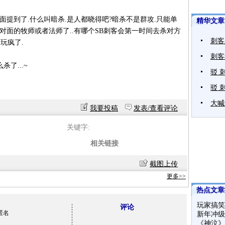
提到了.什么叫暗杀.是人都晓得吧?暗杀不是群攻.只能单
精华文章
对面的牧师或者法师了..有哪个SB刺客会第一时间去杀对方
刺客
玩疯了.
刺客
了...~
驳 
驳 
大喊
我要投稿
发表/查看评论
关键字:
相关链接
截图上传
更多>>
热点文章
玩家搞笑
评论
匿名
新年冲级
《神泣》