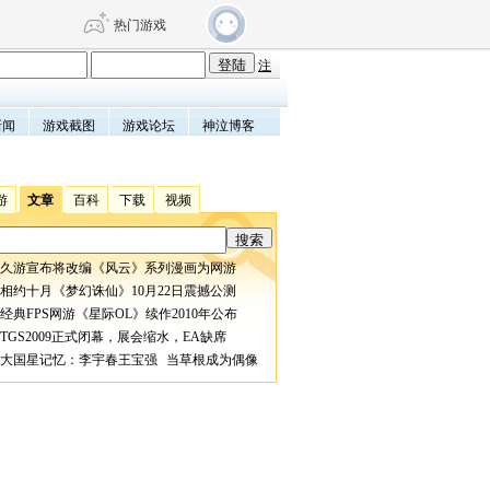
热门游戏
注
新闻
游戏截图
游戏论坛
神泣博客
DNF
传奇4
剑网3旗舰版
新天龙八部
游
文章
百科
下载
视频
自由
诛仙世界
仙剑世界
久游宣布将改编《风云》系列漫画为网游
相约十月《梦幻诛仙》10月22日震撼公测
经典FPS网游《星际OL》续作2010年公布
TGS2009正式闭幕，展会缩水，EA缺席
大国星记忆：李宇春王宝强 当草根成为偶像