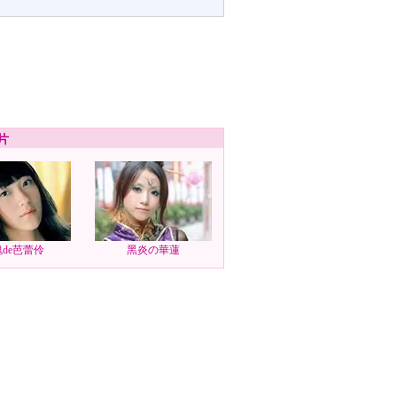
片
de芭蕾伶
黑炎の華蓮