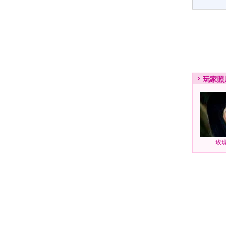
玩家
照
玫瑰