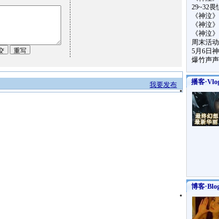
29~32
《神泣》
《神泣》
《神泣》
周末活动
5月6日
爆竹声声
播客·Vlo
我要发布
博客·Blo