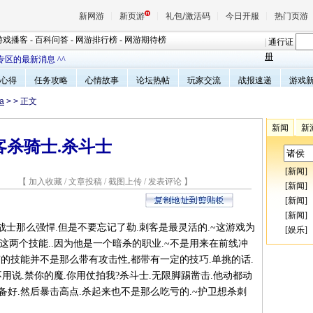
新网游
新页游
礼包/激活码
今日开服
热门页游
游戏播客
-
百科问答
-
网游排行榜
-
网游期待榜
|
通行证
册
区的最新消息 ^^
心得
任务攻略
心情故事
论坛热帖
玩家交流
战报速递
游戏
魔兽
a
>
> 正文
天堂
新闻
新
客杀骑士.杀斗士
王权与
[
新闻
]
4 【
加入收藏
/
文章投稿
/
截图上传
/
发表评论
】
[
新闻
]
[
新闻
]
[
新闻
]
那么强悍.但是不要忘记了勒.刺客是最灵活的.~这游戏为
[
娱乐
]
这两个技能..因为他是一个暗杀的职业.~不是用来在前线冲
所有的技能并不是那么带有攻击性,都带有一定的技巧.单挑的话.
用说.禁你的魔.你用仗拍我?杀斗士.无限脚踢凿击.他动都动
装备好.然后暴击高点.杀起来也不是那么吃亏的.~护卫想杀刺