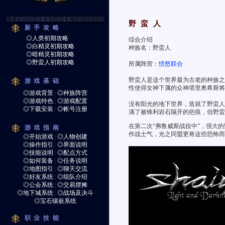
野 蛮 人
新手攻略
◎人类初期攻略
综合介绍
◎白精灵初期攻略
种族名：野蛮人
◎暗精灵初期攻略
◎野蛮人初期攻略
所属阵营：
愤怒联合
野蛮人是这个世界最为古老的种族之
游戏基础
性使得女神下属的众神塔里奥希斯将
◎游戏背景
|
◎种族阵营
◎游戏特色
|
◎游戏配置
没有阳光的地下世界，造就了野蛮人
◎下载安装
|
◎帐号注册
满了被锋利岩石隔开的疤痕，但野蛮
在第二次“弗鲁威斯战役中”，强大
游戏指南
作战士气，光之同盟更将这些恐怖而残忍的
◎开始游戏
|
◎人物创建
◎操作指引
|
◎界面说明
◎技能说明
|
◎配点方式
◎如何装备
|
◎任务说明
◎地图指引
|
◎聊天交流
◎好友系统
|
◎组队介绍
◎公会系统
|
◎交易摆摊
◎地下城系统
|
◎战场及决斗
◎宝石镶嵌系统
职业技能