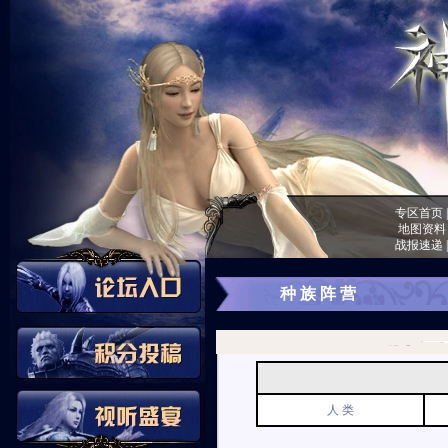
专区首页
地图资料
战报速递
种 族 阵 营
人 类