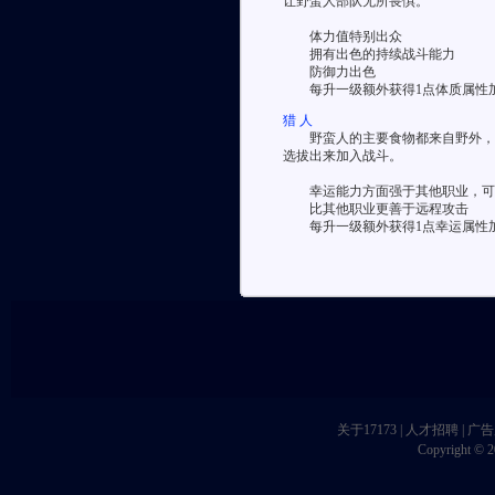
让野蛮人部队无所畏惧。
体力值特别出众
拥有出色的持续战斗能力
防御力出色
每升一级额外获得1点体质属性加成(
猎 人
野蛮人的主要食物都来自野外，而
选拔出来加入战斗。
幸运能力方面强于其他职业，可
比其他职业更善于远程攻击
每升一级额外获得1点幸运属性加成(
关于17173
|
人才招聘
|
广告
Copyright © 20