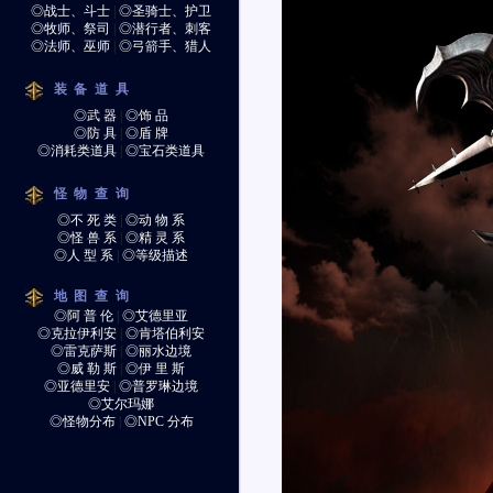
◎战士、斗士
|
◎圣骑士、护卫
◎牧师、祭司
|
◎潜行者、刺客
◎法师、巫师
|
◎弓箭手、猎人
装备道具
◎武 器
|
◎饰 品
◎防 具
|
◎盾 牌
◎消耗类道具
|
◎宝石类道具
怪物查询
◎不 死 类
|
◎动 物 系
◎怪 兽 系
|
◎精 灵 系
◎人 型 系
|
◎等级描述
地图查询
◎阿 普 伦
|
◎艾德里亚
◎克拉伊利安
|
◎肯塔伯利安
◎雷克萨斯
|
◎丽水边境
◎威 勒 斯
|
◎伊 里 斯
◎亚德里安
|
◎普罗琳边境
◎艾尔玛娜
◎怪物分布
|
◎NPC 分布