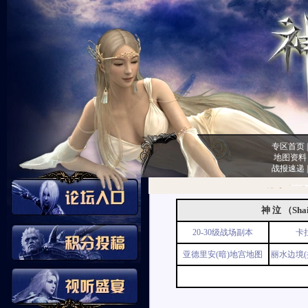
专区首页
地图资料
战报速递
神 泣 （Sha
20-30级战场副本
卡
亚德里安(暗)地宫地图
丽水边境(