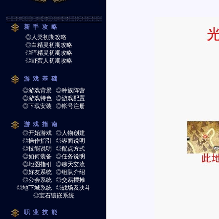
新手攻略
◎人类初期攻略
◎白精灵初期攻略
◎暗精灵初期攻略
◎野蛮人初期攻略
游戏基础
◎游戏背景
|
◎种族阵营
◎游戏特色
|
◎游戏配置
◎下载安装
|
◎帐号注册
游戏指南
◎开始游戏
|
◎人物创建
◎操作指引
|
◎界面说明
◎技能说明
|
◎配点方式
◎如何装备
|
◎任务说明
◎地图指引
|
◎聊天交流
◎好友系统
|
◎组队介绍
◎公会系统
|
◎交易摆摊
◎地下城系统
|
◎战场及决斗
◎宝石镶嵌系统
职业技能