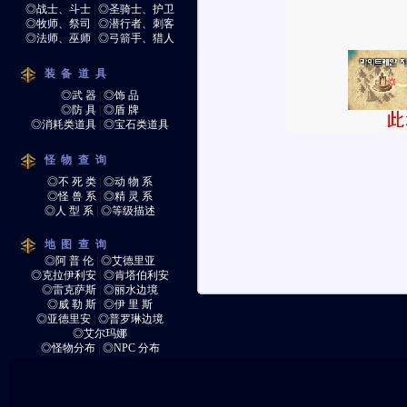
◎战士、斗士
|
◎圣骑士、护卫
◎牧师、祭司
|
◎潜行者、刺客
◎法师、巫师
|
◎弓箭手、猎人
装备道具
◎武 器
|
◎饰 品
◎防 具
|
◎盾 牌
◎消耗类道具
|
◎宝石类道具
怪物查询
◎不 死 类
|
◎动 物 系
◎怪 兽 系
|
◎精 灵 系
◎人 型 系
|
◎等级描述
地图查询
◎阿 普 伦
|
◎艾德里亚
◎克拉伊利安
|
◎肯塔伯利安
◎雷克萨斯
|
◎丽水边境
◎威 勒 斯
|
◎伊 里 斯
◎亚德里安
|
◎普罗琳边境
◎艾尔玛娜
◎怪物分布
|
◎NPC 分布