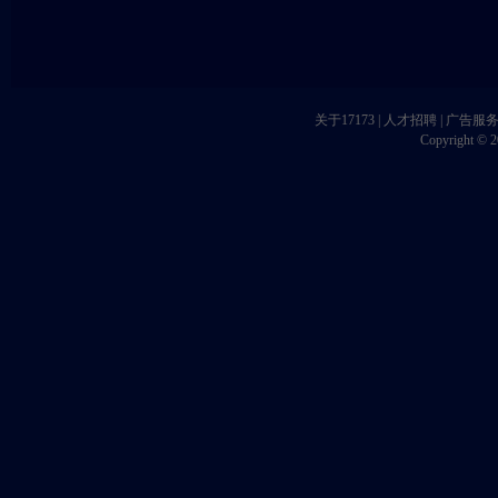
关于17173
|
人才招聘
|
广告服
Copyright © 20